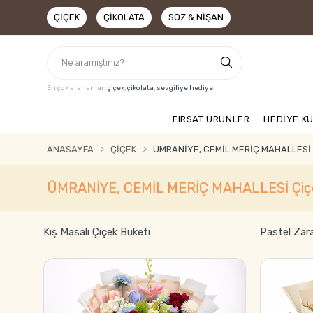
ÇIÇEK
ÇIKOLATA
SÖZ & NIŞAN
En çok arananlar:
çiçek
,
çikolata
,
sevgiliye hediye
FIRSAT ÜRÜNLER
HEDİYE K
ANASAYFA
ÇIÇEK
ÜMRANİYE, CEMİL MERİÇ MAHALLESİ 
ÜMRANİYE, CEMİL MERİÇ MAHALLESİ Çiç
Kış Masalı Çiçek Buketi
Pastel Zar