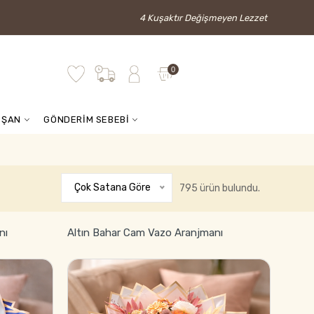
4 Kuşaktır Değişmeyen Lezzet
0
İŞAN
GÖNDERİM SEBEBİ
Çok Satana Göre
795 ürün bulundu.
nı
Altın Bahar Cam Vazo Aranjmanı