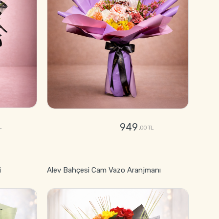
949
L
,00 TL
GÖNDER
i
Alev Bahçesi Cam Vazo Aranjmanı