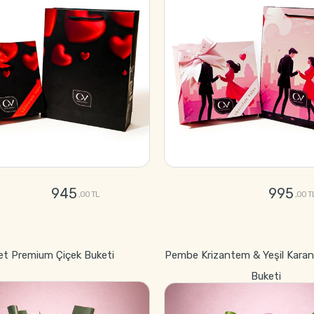
945
995
,00 TL
,00 T
GÖNDER
GÖNDER
et Premium Çiçek Buketi
Pembe Krizantem & Yeşil Karan
Buketi