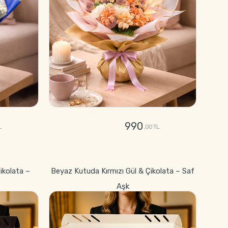
990
L
,00 TL
GÖNDER
ikolata –
Beyaz Kutuda Kırmızı Gül & Çikolata – Saf
Aşk