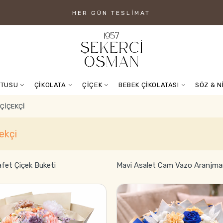
HER GÜN TESLIMAT
UTUSU
ÇİKOLATA
ÇİÇEK
BEBEK ÇİKOLATASI
SÖZ & N
ÇIÇEKÇI
ekçi
afet Çiçek Buketi
Mavi Asalet Cam Vazo Aranjma