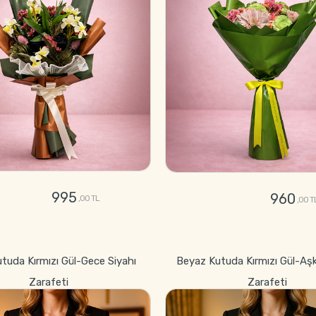
995
960
,00 TL
,00 T
GÖNDER
GÖNDER
utuda Kırmızı Gül-Gece Siyahı
Beyaz Kutuda Kırmızı Gül-Aş
Zarafeti
Zarafeti