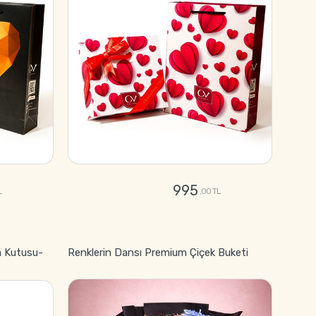
995
L
,00 TL
GÖNDER
a Kutusu-
Renklerin Dansı Premium Çiçek Buketi