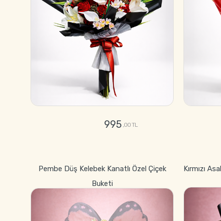
995
,00 TL
GÖNDER
Pembe Düş Kelebek Kanatlı Özel Çiçek
Kırmızı Asa
Buketi