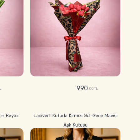
990
L
,00 TL
GÖNDER
kın Beyaz
Lacivert Kutuda Kırmızı Gül-Gece Mavisi
Aşk Kutusu