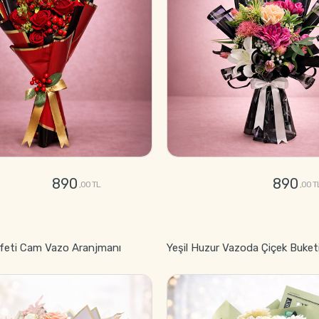
890
890
,00 TL
,00 T
GÖNDER
GÖNDER
feti Cam Vazo Aranjmanı
Yeşil Huzur Vazoda Çiçek Buket