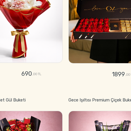
690
1899
,00 TL
,00
GÖNDER
GÖNDER
let Gül Buketi
Gece Işıltısı Premium Çiçek Buk