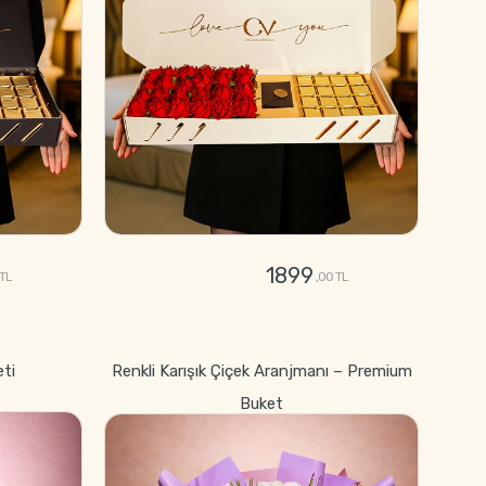
1899
 TL
,00 TL
GÖNDER
eti
Renkli Karışık Çiçek Aranjmanı – Premium
Buket