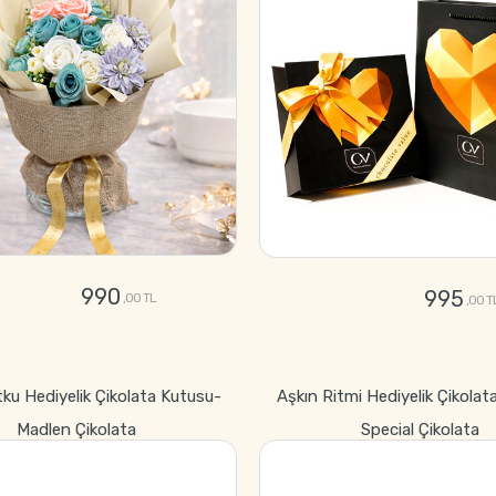
990
995
,00 TL
,00 T
GÖNDER
GÖNDER
tku Hediyelik Çikolata Kutusu-
Aşkın Ritmi Hediyelik Çikolat
Madlen Çikolata
Special Çikolata