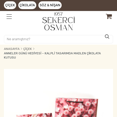
ÇIÇEK
ÇIKOLATA
SÖZ & NIŞAN
ANASAYFA
ÇIÇEK
ANNELER GÜNÜ HEDIYESI – KALPLI TASARIMDA MADLEN ÇIKOLATA
KUTUSU