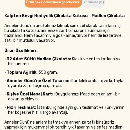
Ürün hakkında bilmen gerekenler!
Yorumlar (0)
Kalpten Sevgi Hediyelik Çikolata Kutusu - Madlen Çikolata
Anneler Günü’nü unutulmaz kılmak için özel olarak tasarlanmış
bu çikolata kutusu, annenize zarif bir sürpriz sunmak için
hazırlandı. Hem tasarımıyla göz kamaştırıyor hem de lezzetiyle
tatlı bir mutluluk yaşatıyor.
Ürün Özellikleri:
•
32 Adet Sütlü Madlen Çikolata:
Klasik ve enfes tatların şık
bir sunumu.
•
Toplam Ağırlık:
350 gram.
•
Anneler Günü’ne Özel Tasarım:
Kurdeleli ambalaj ve kutuyla
uyumlu zarif taşıma çantası.
•
Kişiye Özel Mesaj Kartı:
Duygularınızı ifade eden anlamlı bir
dokunuş ekleyin.
•
Hızlı Teslimat:
İstanbul içinde aynı gün teslimat ve Türkiye’nin
her köşesine hızlı kargo avantajı.
Anneler Günü’ne anlam katmak ve annenize tatlı bir sürpriz
yapmak için mükemmel bir tercih! Şık tasarımı ve enfes madlen