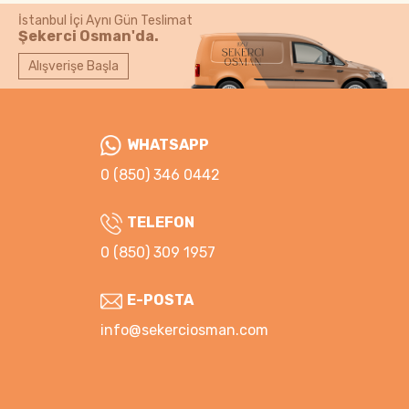
İstanbul İçi Aynı Gün Teslimat
Şekerci Osman'da.
Alışverişe Başla
WHATSAPP
0 (850) 346 0442
TELEFON
0 (850) 309 1957
E-POSTA
info@sekerciosman.com