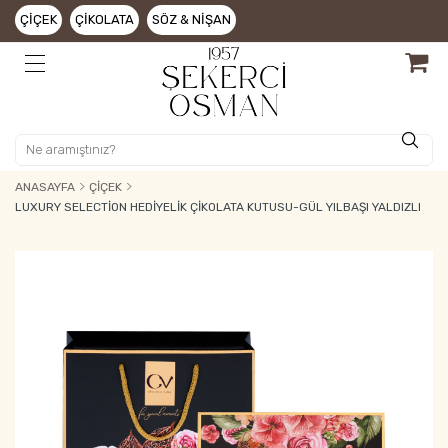
ÇIÇEK
ÇIKOLATA
SÖZ & NIŞAN
ANASAYFA
ÇIÇEK
LUXURY SELECTION HEDIYELIK ÇIKOLATA KUTUSU-GÜL YILBAŞI YALDIZLI