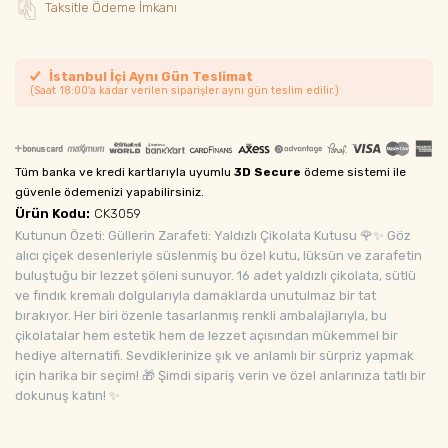
Taksitle Ödeme İmkanı
İstanbul İçi Aynı Gün Teslimat
(Saat 18:00'a kadar verilen siparişler aynı gün teslim edilir.)
Tüm banka ve kredi kartlarıyla uyumlu
3D Secure
ödeme sistemi ile
güvenle ödemenizi yapabilirsiniz.
Ürün Kodu:
CK3059
Kutunun Özeti: Güllerin Zarafeti: Yaldızlı Çikolata Kutusu 🌹✨ Göz
alıcı çiçek desenleriyle süslenmiş bu özel kutu, lüksün ve zarafetin
buluştuğu bir lezzet şöleni sunuyor. 16 adet yaldızlı çikolata, sütlü
ve fındık kremalı dolgularıyla damaklarda unutulmaz bir tat
bırakıyor. Her biri özenle tasarlanmış renkli ambalajlarıyla, bu
çikolatalar hem estetik hem de lezzet açısından mükemmel bir
hediye alternatifi. Sevdiklerinize şık ve anlamlı bir sürpriz yapmak
için harika bir seçim! 🎁 Şimdi sipariş verin ve özel anlarınıza tatlı bir
dokunuş katın! ✨