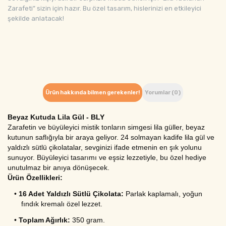
Zarafeti” sizin için hazır. Bu özel tasarım, hislerinizi en etkileyici
şekilde anlatacak!
Ürün hakkında bilmen gerekenler!
Yorumlar (0)
Beyaz Kutuda Lila Gül - BLY
Zarafetin ve büyüleyici mistik tonların simgesi lila güller, beyaz 
kutunun saflığıyla bir araya geliyor. 24 solmayan kadife lila gül ve 
yaldızlı sütlü çikolatalar, sevginizi ifade etmenin en şık yolunu 
sunuyor. Büyüleyici tasarımı ve eşsiz lezzetiyle, bu özel hediye 
unutulmaz bir anıya dönüşecek.
Ürün Özellikleri:
•
16 Adet Yaldızlı Sütlü Çikolata:
 Parlak kaplamalı, yoğun 
fındık kremalı özel lezzet.
•
Toplam Ağırlık:
 350 gram.