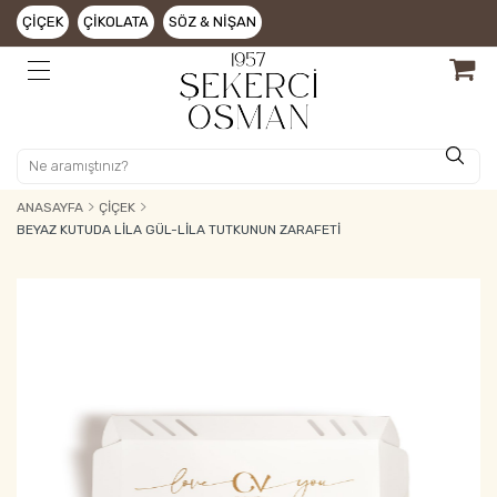
ÇIÇEK
ÇIKOLATA
SÖZ & NIŞAN
ANASAYFA
ÇIÇEK
BEYAZ KUTUDA LILA GÜL-LILA TUTKUNUN ZARAFETI