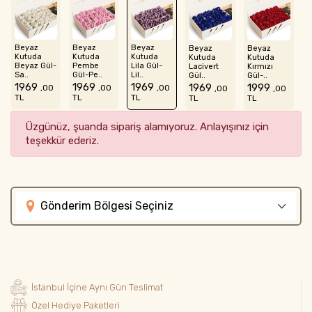
Beyaz
Beyaz
Beyaz
Beyaz
Beyaz
Kutuda
Kutuda
Kutuda
Kutuda
Kutuda
Beyaz Gül-
Pembe
Lila Gül-
Lacivert
Kırmızı
Sa..
Gül-Pe..
Lil..
Gül..
Gül-..
1969
1969
1969
1969
1999
,00
,00
,00
,00
,00
TL
TL
TL
TL
TL
Üzgünüz, şuanda sipariş alamıyoruz. Anlayışınız için
teşekkür ederiz.
Gönderim Bölgesi Seçiniz
İstanbul İçine Aynı Gün Teslimat
Özel Hediye Paketleri