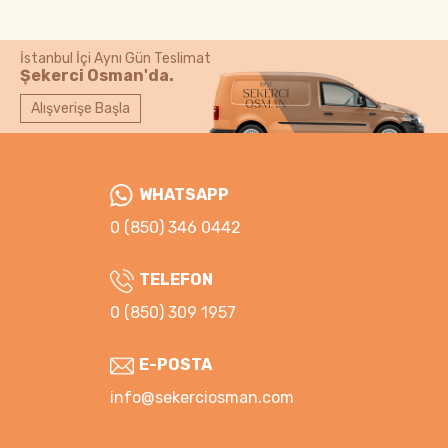
İstanbul İçi Aynı Gün Teslimat
Şekerci Osman'da.
Alışverişe Başla
WHATSAPP
0 (850) 346 0442
TELEFON
0 (850) 309 1957
E-POSTA
info@sekerciosman.com