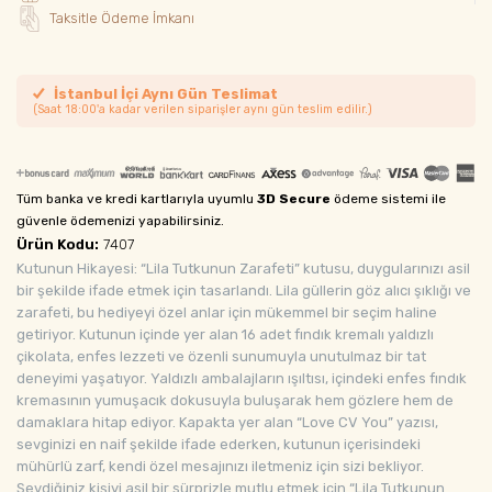
Taksitle Ödeme İmkanı
İstanbul İçi Aynı Gün Teslimat
(Saat 18:00'a kadar verilen siparişler aynı gün teslim edilir.)
Tüm banka ve kredi kartlarıyla uyumlu
3D Secure
ödeme sistemi ile
güvenle ödemenizi yapabilirsiniz.
Ürün Kodu:
7407
Kutunun Hikayesi: “Lila Tutkunun Zarafeti” kutusu, duygularınızı asil
bir şekilde ifade etmek için tasarlandı. Lila güllerin göz alıcı şıklığı ve
zarafeti, bu hediyeyi özel anlar için mükemmel bir seçim haline
getiriyor. Kutunun içinde yer alan 16 adet fındık kremalı yaldızlı
çikolata, enfes lezzeti ve özenli sunumuyla unutulmaz bir tat
deneyimi yaşatıyor. Yaldızlı ambalajların ışıltısı, içindeki enfes fındık
kremasının yumuşacık dokusuyla buluşarak hem gözlere hem de
damaklara hitap ediyor. Kapakta yer alan “Love CV You” yazısı,
sevginizi en naif şekilde ifade ederken, kutunun içerisindeki
mühürlü zarf, kendi özel mesajınızı iletmeniz için sizi bekliyor.
Sevdiğiniz kişiyi asil bir sürprizle mutlu etmek için “Lila Tutkunun