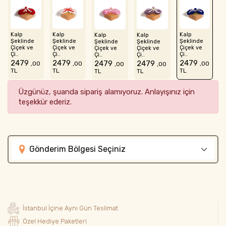
Kalp
Kalp
Kalp
Kalp
Kalp
Şeklinde
Şeklinde
Şeklinde
Şeklinde
Şeklinde
Çiçek ve
Çiçek ve
Çiçek ve
Çiçek ve
Çiçek ve
Çi..
Çi..
Çi..
Çi..
Çi..
2479
2479
2479
2479
2479
,00
,00
,00
,00
,00
TL
TL
TL
TL
TL
Üzgünüz, şuanda sipariş alamıyoruz. Anlayışınız için
teşekkür ederiz.
Gönderim Bölgesi Seçiniz
İstanbul İçine Aynı Gün Teslimat
Özel Hediye Paketleri