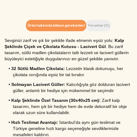
Ürün hakkında bilmen gerekenler!
Yorumlar (0)
Sevginizi zarif ve şık bir şekilde ifade etmenin eşsiz yolu: 
Kalp 
Şeklinde Çiçek ve Çikolata Kutusu - Lacivert Gül
. Bu zarif 
tasarım, sütlü madlen çikolataların tatlı lezzeti ve lacivert güllerin 
büyüleyici estetiğiyle duygularınızı en güzel şekilde yansıtır.
•
32 Sütlü Madlen Çikolata:
 Lezzetin klasik dokunuşu, her 
çikolata ısırığında eşsiz bir tat bırakır.
•
Solmayan Lacivert Güller:
 Kalıcılığıyla göz dolduran lacivert 
güller, anlamlı bir hediye için mükemmel bir seçimdir.
•
Kalp Şeklinde Özel Tasarım (30x40x25 cm):
 Zarif kalp 
tasarımı, hem şık bir hediye hem de evde dekoratif bir obje 
olarak uzun süre kullanılabilir.
•
Hızlı Teslimat Avantajı:
 İstanbul’da aynı gün teslimat ve 
Türkiye geneline hızlı kargo seçeneğiyle sevdiklerinizle 
mesafeleri kaldırın.