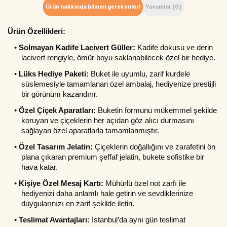
Ürün hakkında bilmen gerekenler!
Yorumlar (0)
Ürün Özellikleri:
•
Solmayan Kadife Lacivert Güller:
 Kadife dokusu ve derin 
lacivert rengiyle, ömür boyu saklanabilecek özel bir hediye.
•
Lüks Hediye Paketi:
 Buket ile uyumlu, zarif kurdele 
süslemesiyle tamamlanan özel ambalaj, hediyenize prestijli 
bir görünüm kazandırır.
•
Özel Çiçek Aparatları:
 Buketin formunu mükemmel şekilde 
koruyan ve çiçeklerin her açıdan göz alıcı durmasını 
sağlayan özel aparatlarla tamamlanmıştır.
•
Özel Tasarım Jelatin:
 Çiçeklerin doğallığını ve zarafetini ön 
plana çıkaran premium şeffaf jelatin, bukete sofistike bir 
hava katar.
•
Kişiye Özel Mesaj Kartı:
 Mühürlü özel not zarfı ile 
hediyenizi daha anlamlı hale getirin ve sevdiklerinize 
duygularınızı en zarif şekilde iletin.
•
Teslimat Avantajları:
 İstanbul’da aynı gün teslimat 