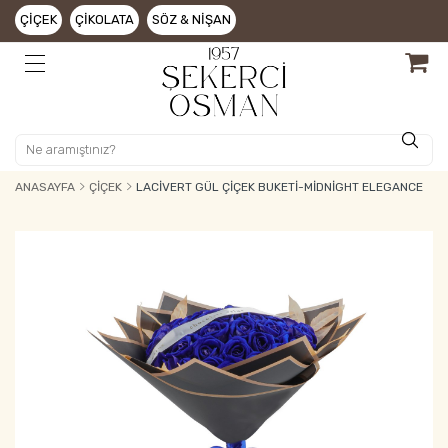
ÇIÇEK
ÇIKOLATA
SÖZ & NIŞAN
ANASAYFA
ÇIÇEK
LACIVERT GÜL ÇIÇEK BUKETI-MIDNIGHT ELEGANCE