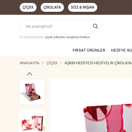
ÇIÇEK
ÇIKOLATA
SÖZ & NIŞAN
En çok arananlar:
çiçek
,
çikolata
,
sevgiliye hediye
FIRSAT ÜRÜNLER
HEDİYE K
ANASAYFA
ÇIÇEK
AŞKIN HEDIYESI HEDIYELIK ÇIKOLAT