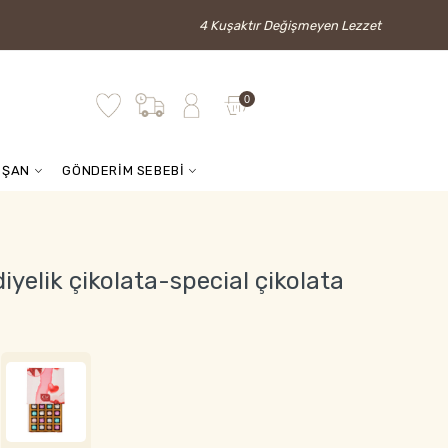
4 Kuşaktır Değişmeyen Lezzet
0
İŞAN
GÖNDERİM SEBEBİ
iyelik çikolata-special çikolata