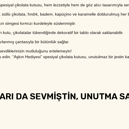
” spesiyal çikolata kutusu, hem lezzetiyle hem de göz alıcı tasarımıyla s
l, sütlü çikolata, fındık, badem, kapüçino ve karamelle doldurulmuş her
ın simgesi kırmızı kurdeleyle süslenmiştir.
n kutu, çikolatalar tükendiğinde dekoratif bir tablo olarak saklanabilir.
arlanmış çantasıyla bir bütünlük sağlar.
 sevdiklerinizin mutluluğunu ertelemeyin!
tlu edin. “Aşkın Hediyesi” spesiyal çikolata kutusu, unutulmaz bir jestin 
RI DA SEVMİŞTİN, UNUTMA SA