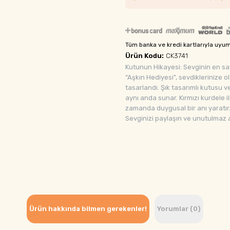
Tüm banka ve kredi kartlarıyla uyu
Ürün Kodu:
CK3741
Kutunun Hikayesi: Sevginin en saf 
“Aşkın Hediyesi”, sevdiklerinize o
tasarlandı. Şık tasarımlı kutusu v
aynı anda sunar. Kırmızı kurdele i
zamanda duygusal bir anı yaratır.
Sevginizi paylaşın ve unutulmaz a
Ürün hakkında bilmen gerekenler!
Yorumlar (0)