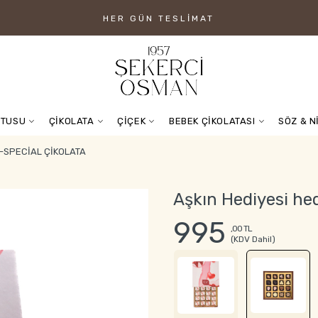
HER GÜN TESLIMAT
UTUSU
ÇİKOLATA
ÇİÇEK
BEBEK ÇİKOLATASI
SÖZ & N
A-SPECIAL ÇIKOLATA
Aşkın Hediyesi hed
995
,00 TL
(KDV Dahil)