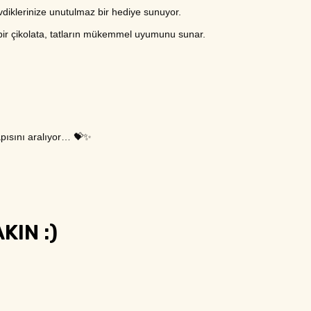
evdiklerinize unutulmaz bir hediye sunuyor.
 bir çikolata, tatların mükemmel uyumunu sunar.
kapısını aralıyor… 💝✨
KIN :)