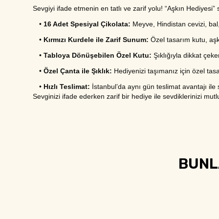
Sevgiyi ifade etmenin en tatlı ve zarif yolu! “Aşkın Hediyesi
•
16 Adet Spesiyal Çikolata:
 Meyve, Hindistan cevizi, ba
•
Kırmızı Kurdele ile Zarif Sunum:
 Özel tasarım kutu, aşk
•
Tabloya Dönüşebilen Özel Kutu:
 Şıklığıyla dikkat çeke
•
Özel Çanta ile Şıklık:
 Hediyenizi taşımanız için özel tas
•
Hızlı Teslimat:
 İstanbul’da aynı gün teslimat avantajı ile
Sevginizi ifade ederken zarif bir hediye ile sevdiklerinizi mu
BUNLA