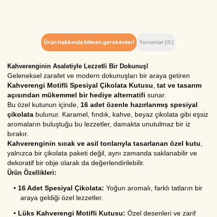
Ürün hakkında bilmen gerekenler!
Yorumlar (0)
Kahverenginin Asaletiyle Lezzetli Bir Dokunuş!
Geleneksel zarafet ve modern dokunuşları bir araya getiren 
Kahverengi Motifli Spesiyal Çikolata Kutusu
, 
tat ve tasarım 
açısından mükemmel bir hediye alternatifi
 sunar.
Bu özel kutunun içinde, 
16 adet özenle hazırlanmış spesiyal 
çikolata
 bulunur. Karamel, fındık, kahve, beyaz çikolata gibi eşsiz 
aromaların buluştuğu bu lezzetler, damakta unutulmaz bir iz 
bırakır.
Kahverenginin sıcak ve asil tonlarıyla tasarlanan özel kutu
, 
yalnızca bir çikolata paketi değil, aynı zamanda saklanabilir ve 
dekoratif bir obje olarak da değerlendirilebilir.
Ürün Özellikleri:
•
16 Adet Spesiyal Çikolata:
 Yoğun aromalı, farklı tatların bir 
araya geldiği özel lezzetler.
•
Lüks Kahverengi Motifli Kutusu:
 Özel desenleri ve zarif 