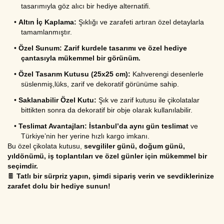
tasarımıyla göz alıcı bir hediye alternatifi.
•
Altın İç Kaplama:
 Şıklığı ve zarafeti artıran özel detaylarla 
tamamlanmıştır.
•
Özel Sunum:
Zarif kurdele tasarımı ve özel hediye 
çantasıyla mükemmel bir görünüm.
•
Özel Tasarım Kutusu (25x25 cm):
 Kahverengi desenlerle 
süslenmiş,lüks, zarif ve dekoratif görünüme sahip.
•
Saklanabilir Özel Kutu:
 Şık ve zarif kutusu ile çikolatalar 
bittikten sonra da dekoratif bir obje olarak kullanılabilir.
•
Teslimat Avantajları:
İstanbul’da aynı gün teslimat
 ve 
Türkiye’nin her yerine hızlı kargo imkanı.
Bu özel çikolata kutusu, 
sevgililer günü, doğum günü, 
yıldönümü, iş toplantıları ve özel günler için mükemmel bir 
seçimdir.
🍫 
Tatlı bir sürpriz yapın, şimdi sipariş verin ve sevdiklerinize 
zarafet dolu bir hediye sunun!