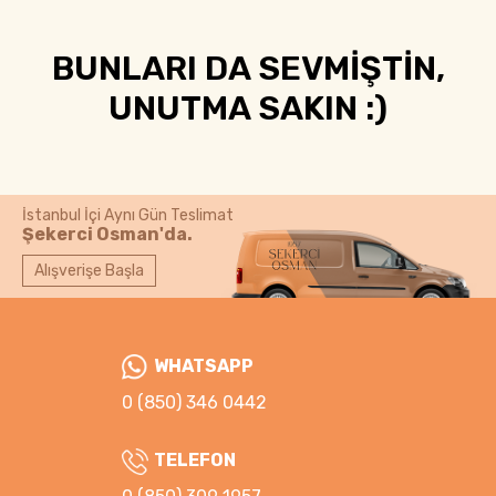
BUNLARI DA SEVMİŞTİN,
UNUTMA SAKIN :)
İstanbul İçi Aynı Gün Teslimat
Şekerci Osman'da.
Alışverişe Başla
WHATSAPP
0 (850) 346 0442
TELEFON