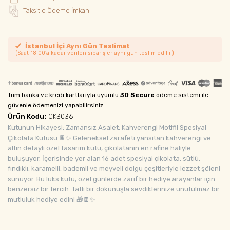
Taksitle Ödeme İmkanı
İstanbul İçi Aynı Gün Teslimat
(Saat 18:00'a kadar verilen siparişler aynı gün teslim edilir.)
Tüm banka ve kredi kartlarıyla uyumlu
3D Secure
ödeme sistemi ile
güvenle ödemenizi yapabilirsiniz.
Ürün Kodu:
CK3036
Kutunun Hikayesi: Zamansız Asalet: Kahverengi Motifli Spesiyal
Çikolata Kutusu 🍫✨ Geleneksel zarafeti yansıtan kahverengi ve
altın detaylı özel tasarım kutu, çikolatanın en rafine haliyle
buluşuyor. İçerisinde yer alan 16 adet spesiyal çikolata, sütlü,
fındıklı, karamelli, bademli ve meyveli dolgu çeşitleriyle lezzet şöleni
sunuyor. Bu lüks kutu, özel günlerde zarif bir hediye arayanlar için
benzersiz bir tercih. Tatlı bir dokunuşla sevdiklerinize unutulmaz bir
mutluluk hediye edin! 🎁🍫✨