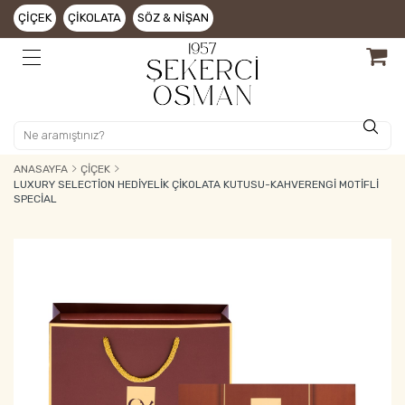
ÇIÇEK
ÇIKOLATA
SÖZ & NIŞAN
ANASAYFA
ÇIÇEK
LUXURY SELECTION HEDIYELIK ÇIKOLATA KUTUSU-KAHVERENGI MOTIFLI
SPECIAL