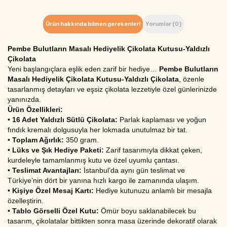
Ürün hakkında bilmen gerekenler!
Yorumlar (0)
Pembe Bulutların Masalı Hediyelik Çikolata Kutusu-Yaldızlı 
Çikolata
Yeni başlangıçlara eşlik eden zarif bir hediye…
 Pembe Bulutların 
Masalı Hediyelik Çikolata Kutusu-Yaldızlı Çikolata
, özenle 
tasarlanmış detayları ve eşsiz çikolata lezzetiyle özel günlerinizde 
yanınızda.
Ürün Özellikleri:
• 
16 Adet Yaldızlı Sütlü Çikolata:
 Parlak kaplaması ve yoğun 
fındık kremalı dolgusuyla her lokmada unutulmaz bir tat.
• 
Toplam Ağırlık:
 350 gram.
• 
Lüks ve Şık Hediye Paketi:
 Zarif tasarımıyla dikkat çeken, 
kurdeleyle tamamlanmış kutu ve özel uyumlu çantası.
• 
Teslimat Avantajları:
 İstanbul’da aynı gün teslimat ve 
Türkiye’nin dört bir yanına hızlı kargo ile zamanında ulaşım.
• 
Kişiye Özel Mesaj Kartı:
 Hediye kutunuzu anlamlı bir mesajla 
özelleştirin.
• 
Tablo Görselli Özel Kutu:
 Ömür boyu saklanabilecek bu 
tasarım, çikolatalar bittikten sonra masa üzerinde dekoratif olarak 