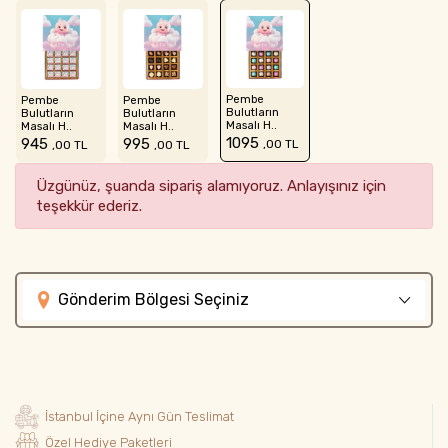
Pembe
Pembe
Pembe
Bulutların
Bulutların
Bulutların
Masalı H..
Masalı H..
Masalı H..
1095
945
995
,00 TL
,00 TL
,00 TL
Üzgünüz, şuanda sipariş alamıyoruz. Anlayışınız için
teşekkür ederiz.
Gönderim Bölgesi Seçiniz
İstanbul İçine Aynı Gün Teslimat
Özel Hediye Paketleri