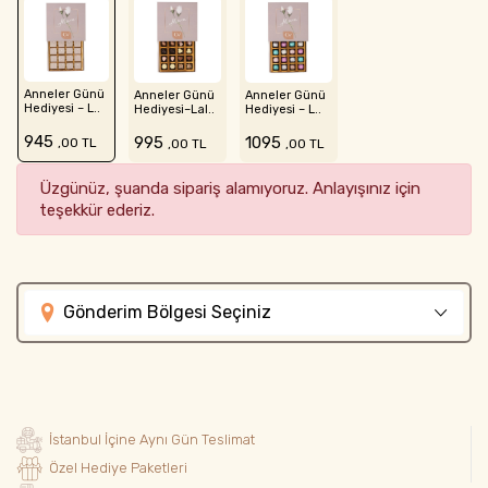
Anneler Günü
Anneler Günü
Anneler Günü
Hediyesi – L..
Hediyesi–Lal..
Hediyesi – L..
945
995
1095
,00 TL
,00 TL
,00 TL
Üzgünüz, şuanda sipariş alamıyoruz. Anlayışınız için
teşekkür ederiz.
Gönderim Bölgesi Seçiniz
İstanbul İçine Aynı Gün Teslimat
Özel Hediye Paketleri