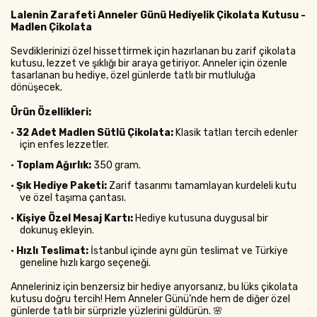
Lalenin Zarafeti Anneler Günü Hediyelik Çikolata Kutusu -
Madlen Çikolata
Sevdiklerinizi özel hissettirmek için hazırlanan bu zarif çikolata
kutusu, lezzet ve şıklığı bir araya getiriyor. Anneler için özenle
tasarlanan bu hediye, özel günlerde tatlı bir mutluluğa
dönüşecek.
Ürün Özellikleri:
•
32 Adet Madlen Sütlü Çikolata:
Klasik tatları tercih edenler
için enfes lezzetler.
•
Toplam Ağırlık:
350 gram.
•
Şık Hediye Paketi:
Zarif tasarımı tamamlayan kurdeleli kutu
ve özel taşıma çantası.
•
Kişiye Özel Mesaj Kartı:
Hediye kutusuna duygusal bir
dokunuş ekleyin.
•
Hızlı Teslimat:
İstanbul içinde aynı gün teslimat ve Türkiye
geneline hızlı kargo seçeneği.
Anneleriniz için benzersiz bir hediye arıyorsanız, bu lüks çikolata
kutusu doğru tercih! Hem Anneler Günü’nde hem de diğer özel
günlerde tatlı bir sürprizle yüzlerini güldürün. 🌸