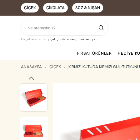
ÇIÇEK
ÇIKOLATA
SÖZ & NIŞAN
En çok arananlar:
çiçek
,
çikolata
,
sevgiliye hediye
FIRSAT ÜRÜNLER
HEDİYE K
ANASAYFA
ÇIÇEK
KIRMIZI KUTUDA KIRMIZI GÜL-TUTKUNUN