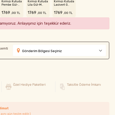
Kırmızı Kutuda
Kırmızı Kutuda
Kırmızı Kutuda
Pembe Gül-..
Lila Gül-M..
Lacivert G..
1769
1769
1769
,00 TL
,00 TL
,00 TL
mıyoruz. Anlayışınız için teşekkür ederiz.
semti
Gönderim Bölgesi Seçiniz
Özel Hediye Paketleri
Taksitle Ödeme İmkanı
limat
 aynı gün teslim edilir.)