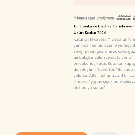
Tüm banka ve kredi kartlarıyla uyu
Ürün Kodu:
7494
Kutunun Hikayesi: “‘Tutkunun Kırmı
yanında, her biri özenle yerleştir
sevginin simgesi olarak kalıcı güze
ambalajlı madlen çikolata yer alır.
bir dokunuş katar. Kutunun kapağı
derinleştirir: “Love You” Bu sade 
yoludur. Altın mühürlü zarif bir 
Kırmızısı,’ yapay çiçeklerin kalıc
bir hediye sunar.”