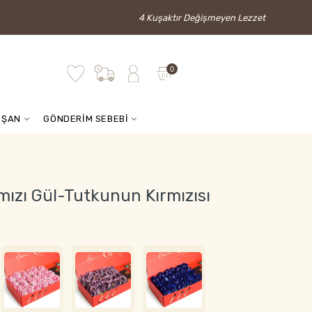
4 Kuşaktır Değişmeyen Lezzet
0
İŞAN
GÖNDERİM SEBEBİ
mızı Gül-Tutkunun Kırmızısı