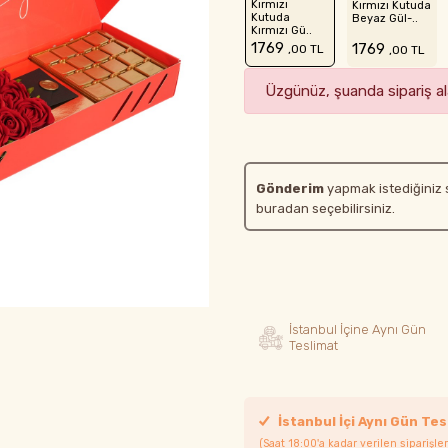
Kırmızı
Kırmızı Kutuda
Kutuda
Beyaz Gül-..
Kırmızı Gü..
1769
1769
,00 TL
,00 TL
Üzgünüz, şuanda sipariş ala
Gönderim
yapmak istediğiniz 
buradan seçebilirsiniz.
İstanbul İçine Aynı Gün
Teslimat
İstanbul İçi Aynı Gün Tes
(Saat 18:00'a kadar verilen siparişler