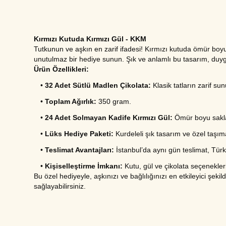
Kırmızı Kutuda Kırmızı Gül - KKM
Tutkunun ve aşkın en zarif ifadesi! Kırmızı kutuda ömür boyu 
unutulmaz bir hediye sunun. Şık ve anlamlı bu tasarım, duygu
Ürün Özellikleri:
•
32 Adet Sütlü Madlen Çikolata:
Klasik tatların zarif su
•
Toplam Ağırlık:
350 gram.
•
24 Adet Solmayan Kadife Kırmızı Gül:
Ömür boyu saklan
•
Lüks Hediye Paketi:
Kurdeleli şık tasarım ve özel taşım
•
Teslimat Avantajları:
İstanbul’da aynı gün teslimat, Türki
•
Kişiselleştirme İmkanı:
Kutu, gül ve çikolata seçeneklerin
Bu özel hediyeyle, aşkınızı ve bağlılığınızı en etkileyici şeki
sağlayabilirsiniz.