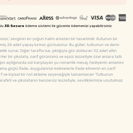
mlu
3D Secure
ödeme sistemi ile güvenle ödemenizi yapabilirsiniz.
zısı,’ sevginin en yoğun halini anlatan bir tasarımdır. Kutunun bir
ilmiş 24 adet yapay kırmızı gül bulunur. Bu güller, tutkunun ve derin
llik sunar. Diğer tarafta ise, şıklığıyla göz dolduran 32 adet altın
 Her bir çikolata, zarif görünümü ve eşsiz lezzetiyle özel anlara tatlı
nı açtığınızda sizi karşılayan şu romantik mesaj, hediyenin anlamını
ama güçlü ifade, duygularınızı kelimelerle ifade etmenin en zarif
zarf ve kişisel bir not ekleme seçeneğiyle tamamlanan ‘Tutkunun
ı zarafeti ve çikolatanın benzersiz lezzetiyle, sevdiklerinize unutulmaz