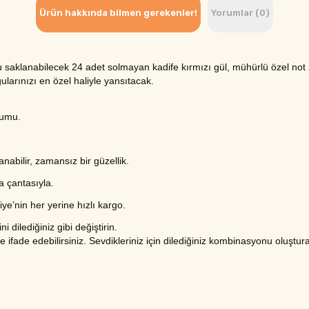
Ürün hakkında bilmen gerekenler!
Yorumlar (0)
saklanabilecek 24 adet solmayan kadife kırmızı gül, mühürlü özel not zar
larınızı en özel haliyle yansıtacak.
numu.
abilir, zamansız bir güzellik.
a çantasıyla.
ye’nin her yerine hızlı kargo.
i dilediğiniz gibi değiştirin.
lde ifade edebilirsiniz. Sevdikleriniz için dilediğiniz kombinasyonu oluştu