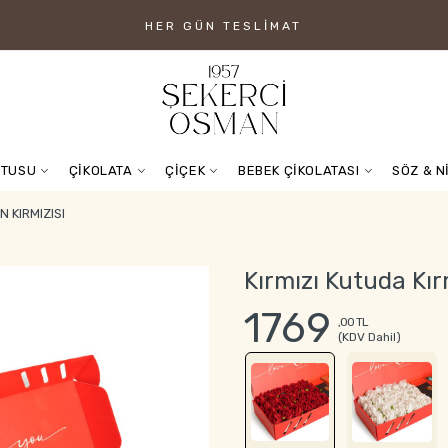
HER GÜN TESLIMAT
UTUSU
ÇİKOLATA
ÇİÇEK
BEBEK ÇİKOLATASI
SÖZ & N
 KIRMIZISI
Kırmızı Kutuda Kır
1769
,00 TL
(KDV Dahil)