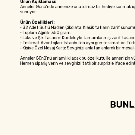
Ürün Açıklaması:
Anneler Günü’nde annenize unutulmaz bir hediye sunmak iç
sunuyor.
Ürün Özellikleri:
• 32 Adet Sütlü Madlen Çikolata: Klasik tatların zarif sunu
• Toplam Ağırlık: 350 gram.
• Lüks ve Şık Tasarım: Kurdeleyle tamamlanmış zarif tasarım
• Teslimat Avantajları: İstanbul’da aynı gün teslimat ve Tür
• Kişiye Özel Mesaj Kartı: Sevginizi anlatan anlamlı bir mesaj
Anneler Günü’nü anlamlı kılacak bu özel kutu ile annenizin
Hemen sipariş verin ve sevginizi tatlı bir sürprizle ifade edin!
BUNLA