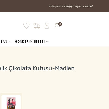
4 Kuşaktır Değişmeyen Lezzet
0
İŞAN
GÖNDERİM SEBEBİ
elik Çikolata Kutusu-Madlen