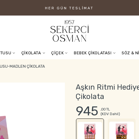
HER GÜN TESLIMAT
UTUSU
ÇİKOLATA
ÇİÇEK
BEBEK ÇİKOLATASI
SÖZ & N
UTUSU-MADLEN ÇIKOLATA
Aşkın Ritmi Hediy
Çikolata
945
,00 TL
(KDV Dahil)