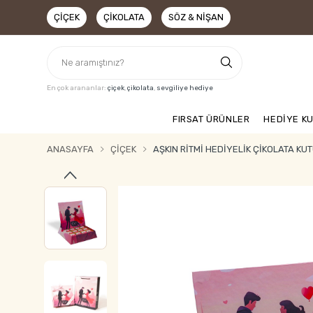
ÇIÇEK
ÇIKOLATA
SÖZ & NIŞAN
En çok arananlar:
çiçek
,
çikolata
,
sevgiliye hediye
FIRSAT ÜRÜNLER
HEDİYE K
ANASAYFA
ÇIÇEK
AŞKIN RITMI HEDIYELIK ÇIKOLATA K