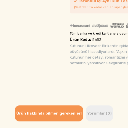
İstanbul İçi Aynı Gün Tes
(Saat 18:00'a kadar verilen siparişler
Tüm banka ve kredi kartlarıyla uyu
Ürün Kodu:
5653
Kutunun Hikayesi: Bir kentin ışıkları
büyüsünü hissediyorlardı. “Aşkın R
Kutunun her detayı, romantizmi ve t
notalarını yansıtıyor. Sevgilinizle
Ürün hakkında bilmen gerekenler!
Yorumlar (0)