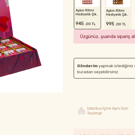
Aşkın Ritmi
Aşkın Ritmi
Hediyelik Çik..
Hediyelik Çik..
945
995
,00 TL
,00 TL
Üzgünüz, şuanda sipariş ala
Gönderim
yapmak istediğiniz 
buradan seçebilirsiniz.
İstanbul İçine Aynı Gün
Teslimat