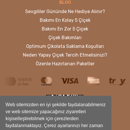
BLOG
Sevgililer Gününde Ne Hediye Alınır?
Bakımı En Kolay 5 Çiçek
Bakımı En Zor 5 Çiçek
Çiçek Bakımları
Optimum Çikolata Saklama Koşulları
Neden Yapay Çiçek Tercih Etmelisinizi?
Özenle Hazırlanan Paketler
Web sitemizden en iyi şekilde faydalanabilmeniz
ve web sitemize yapacağınız ziyaretleri
kişiselleştirebilmek için çerezlerden
faydalanmaktayız. Çerez ayarlarınızı her zaman