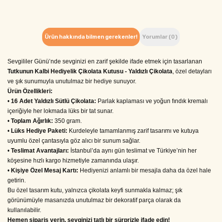
Ürün hakkında bilmen gerekenler!
Yorumlar (0)
Sevgililer Günü’nde sevginizi en zarif şekilde ifade etmek için tasarlanan 
Tutkunun Kalbi Hediyelik Çikolata Kutusu - Yaldızlı Çikolata
, özel detayları 
ve şık sunumuyla unutulmaz bir hediye sunuyor.
Ürün Özellikleri:
• 
16 Adet Yaldızlı Sütlü Çikolata:
 Parlak kaplaması ve yoğun fındık kremalı 
içeriğiyle her lokmada lüks bir tat sunar.
• 
Toplam Ağırlık:
 350 gram.
• 
Lüks Hediye Paketi:
 Kurdeleyle tamamlanmış zarif tasarımı ve kutuya 
uyumlu özel çantasıyla göz alıcı bir sunum sağlar.
• 
Teslimat Avantajları:
 İstanbul’da aynı gün teslimat ve Türkiye’nin her 
köşesine hızlı kargo hizmetiyle zamanında ulaşır.
• 
Kişiye Özel Mesaj Kartı:
 Hediyenizi anlamlı bir mesajla daha da özel hale 
getirin.
Bu özel tasarım kutu, yalnızca çikolata keyfi sunmakla kalmaz; şık 
görünümüyle masanızda unutulmaz bir dekoratif parça olarak da 
kullanılabilir.
Hemen sipariş verin, sevginizi tatlı bir sürprizle ifade edin!