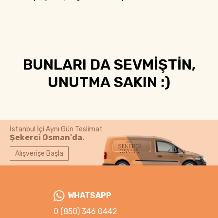
BUNLARI DA SEVMİŞTİN,
UNUTMA SAKIN :)
İstanbul İçi Aynı Gün Teslimat
Şekerci Osman'da.
Alışverişe Başla
WHATSAPP
0 (850) 346 0442