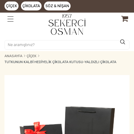
ÇIÇEK
ÇIKOLATA
SÖZ & NIŞAN
ANASAYFA
ÇIÇEK
TUTKUNUN KALBI HEDIYELIK ÇIKOLATA KUTUSU-YALDIZLI ÇIKOLATA