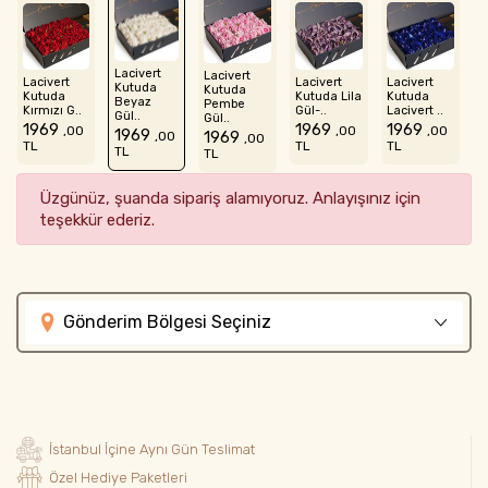
Lacivert
Lacivert
Lacivert
Lacivert
Lacivert
Kutuda
Kutuda
Kutuda
Kutuda Lila
Kutuda
Beyaz
Pembe
Kırmızı G..
Gül-..
Lacivert ..
Gül..
Gül..
1969
1969
1969
,00
,00
,00
1969
1969
,00
,00
TL
TL
TL
TL
TL
Üzgünüz, şuanda sipariş alamıyoruz. Anlayışınız için
teşekkür ederiz.
Gönderim Bölgesi Seçiniz
İstanbul İçine Aynı Gün Teslimat
Özel Hediye Paketleri