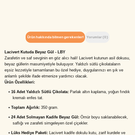
Ürün hakkında bilmen gerekenler!
Yorumlar (0)
Lacivert Kutuda Beyaz Gül - LBY
Zarafetin ve saf sevginin en göz alıcı hali! Lacivert kutunun asil dokusu, 
beyaz güllerin masumiyetiyle buluşuyor. Yaldızlı sütlü çikolataların 
eşsiz lezzetiyle tamamlanan bu özel hediye, duygularınızı en şık ve 
anlamlı şekilde ifade etmenize yardımcı olacak.
Ürün Özellikleri:
•
16 Adet Yaldızlı Sütlü Çikolata:
 Parlak altın kaplama, yoğun fındık 
kremalı enfes tat.
•
Toplam Ağırlık:
 350 gram.
•
24 Adet Solmayan Kadife Beyaz Gül:
 Ömür boyu saklanabilecek, 
saflığı ve zarafeti simgeleyen özel çiçekler.
•
Lüks Hediye Paketi:
 Lacivert kadife dokulu kutu, zarif kurdele ve 