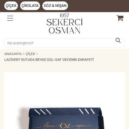
ÇIÇEK
ÇIKOLATA
SÖZ & NIŞAN
ANASAYFA
ÇIÇEK
LACIVERT KUTUDA BEYAZ GÜL-SAF GECENIN ZARAFETI