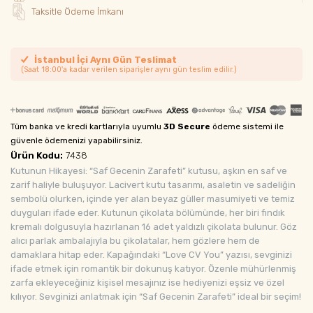
Taksitle Ödeme İmkanı
İstanbul İçi Aynı Gün Teslimat
(Saat 18:00'a kadar verilen siparişler aynı gün teslim edilir.)
Tüm banka ve kredi kartlarıyla uyumlu
3D Secure
ödeme sistemi ile
güvenle ödemenizi yapabilirsiniz.
Ürün Kodu:
7438
Kutunun Hikayesi: “Saf Gecenin Zarafeti” kutusu, aşkın en saf ve
zarif haliyle buluşuyor. Lacivert kutu tasarımı, asaletin ve sadeliğin
sembolü olurken, içinde yer alan beyaz güller masumiyeti ve temiz
duyguları ifade eder. Kutunun çikolata bölümünde, her biri fındık
kremalı dolgusuyla hazırlanan 16 adet yaldızlı çikolata bulunur. Göz
alıcı parlak ambalajıyla bu çikolatalar, hem gözlere hem de
damaklara hitap eder. Kapağındaki “Love CV You” yazısı, sevginizi
ifade etmek için romantik bir dokunuş katıyor. Özenle mühürlenmiş
zarfa ekleyeceğiniz kişisel mesajınız ise hediyenizi eşsiz ve özel
kılıyor. Sevginizi anlatmak için “Saf Gecenin Zarafeti” ideal bir seçim!