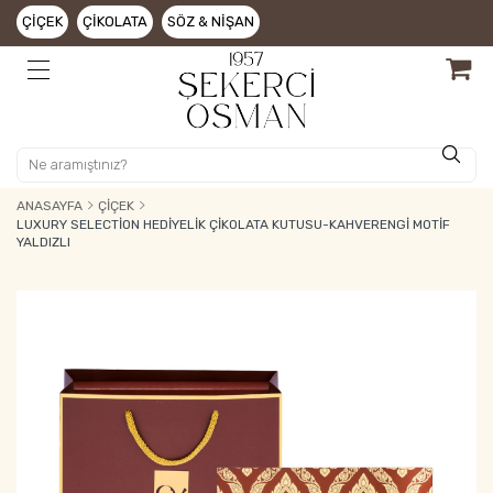
ÇIÇEK
ÇIKOLATA
SÖZ & NIŞAN
ANASAYFA
ÇIÇEK
LUXURY SELECTION HEDIYELIK ÇIKOLATA KUTUSU-KAHVERENGI MOTIF
YALDIZLI