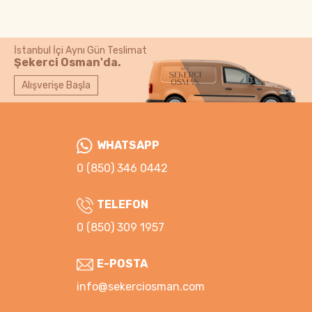
İstanbul İçi Aynı Gün Teslimat
Şekerci Osman'da.
Alışverişe Başla
WHATSAPP
0 (850) 346 0442
TELEFON
0 (850) 309 1957
E-POSTA
info@sekerciosman.com