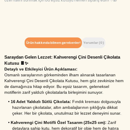
özel halini sunmak için bu eşsiz kutuyu hemen sipariş edin! ✨🎁
Ürün hakkında bilmen gerekenler!
Yorumlar (0)
Saraydan Gelen Lezzet: Kahverengi Çini Desenli Çikolata 
Kutusu 🍫✨
Detaylı ve Etkileyici Ürün Açıklaması:
Osmanlı saraylarının görkeminden ilham alınarak tasarlanan 
Kahverengi Çini Desenli Çikolata Kutusu, hem göz zevkinize hem 
de damağınıza hitap ediyor. Bu eşsiz tasarım, geleneksel 
motiflerin zarif yaldızlı çikolatalarla birleşimini sunuyor.
•
16 Adet Yaldızlı Sütlü Çikolata:
 Fındık kreması dolgusuyla 
hazırlanan çikolatalar, altın ambalajlarının şıklığıyla dikkat 
çeker. Her bir çikolata, unutulmaz bir lezzet deneyimi sunar.
•
Kahverengi Çini Motifli Özel Tasarım (25x25 cm):
 Zarif 
detaylara sahip kutu, hem dekoratif bir obje hem de hatıra 