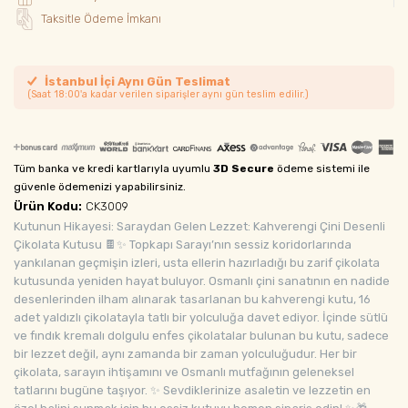
Taksitle Ödeme İmkanı
İstanbul İçi Aynı Gün Teslimat
(Saat 18:00'a kadar verilen siparişler aynı gün teslim edilir.)
Tüm banka ve kredi kartlarıyla uyumlu
3D Secure
ödeme sistemi ile
güvenle ödemenizi yapabilirsiniz.
Ürün Kodu:
CK3009
Kutunun Hikayesi: Saraydan Gelen Lezzet: Kahverengi Çini Desenli
Çikolata Kutusu 🍫✨ Topkapı Sarayı’nın sessiz koridorlarında
yankılanan geçmişin izleri, usta ellerin hazırladığı bu zarif çikolata
kutusunda yeniden hayat buluyor. Osmanlı çini sanatının en nadide
desenlerinden ilham alınarak tasarlanan bu kahverengi kutu, 16
adet yaldızlı çikolatayla tatlı bir yolculuğa davet ediyor. İçinde sütlü
ve fındık kremalı dolgulu enfes çikolatalar bulunan bu kutu, sadece
bir lezzet değil, aynı zamanda bir zaman yolculuğudur. Her bir
çikolata, sarayın ihtişamını ve Osmanlı mutfağının geleneksel
tatlarını bugüne taşıyor. ✨ Sevdiklerinize asaletin ve lezzetin en