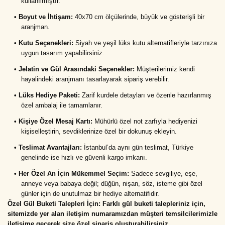
kullanılmıştır.
•
Boyut ve İhtişam: 
40x70 cm ölçülerinde, büyük ve gösterişli bir 
aranjman.
•
Kutu Seçenekleri: 
Siyah ve yeşil lüks kutu alternatifleriyle tarzınıza 
uygun tasarım yapabilirsiniz.
•
Jelatin ve Gül Arasındaki Seçenekler: 
Müşterilerimiz kendi 
hayalindeki aranjmanı tasarlayarak sipariş verebilir.
•
Lüks Hediye Paketi: 
Zarif kurdele detayları ve özenle hazırlanmış 
özel ambalaj ile tamamlanır.
•
Kişiye Özel Mesaj Kartı: 
Mühürlü özel not zarfıyla hediyenizi 
kişiselleştirin, sevdiklerinize özel bir dokunuş ekleyin.
•
Teslimat Avantajları: 
İstanbul’da aynı gün teslimat, Türkiye 
genelinde ise hızlı ve güvenli kargo imkanı.
•
Her Özel An İçin Mükemmel Seçim:
 Sadece sevgiliye, eşe, 
anneye veya babaya değil; düğün, nişan, söz, isteme gibi özel 
günler için de unutulmaz bir hediye alternatifidir.
Özel Gül Buketi Talepleri İçin: Farklı gül buketi talepleriniz için, 
sitemizde yer alan iletişim numaramızdan müşteri temsilcilerimizle 
iletişime geçerek size özel sipariş oluşturabilirsiniz.