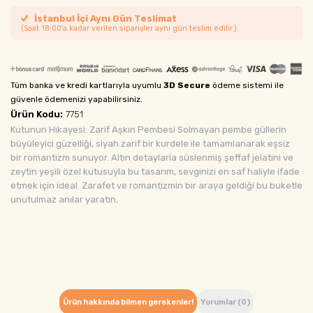
İstanbul İçi Aynı Gün Teslimat
(Saat 18:00'a kadar verilen siparişler aynı gün teslim edilir.)
Tüm banka ve kredi kartlarıyla uyumlu
3D Secure
ödeme sistemi ile
güvenle ödemenizi yapabilirsiniz.
Ürün Kodu:
7751
Kutunun Hikayesi: Zarif Aşkın Pembesi Solmayan pembe güllerin
büyüleyici güzelliği, siyah zarif bir kurdele ile tamamlanarak eşsiz
bir romantizm sunuyor. Altın detaylarla süslenmiş şeffaf jelatini ve
zeytin yeşili özel kutusuyla bu tasarım, sevginizi en saf haliyle ifade
etmek için ideal. Zarafet ve romantizmin bir araya geldiği bu buketle
unutulmaz anılar yaratın.
Ürün hakkında bilmen gerekenler!
Yorumlar (0)