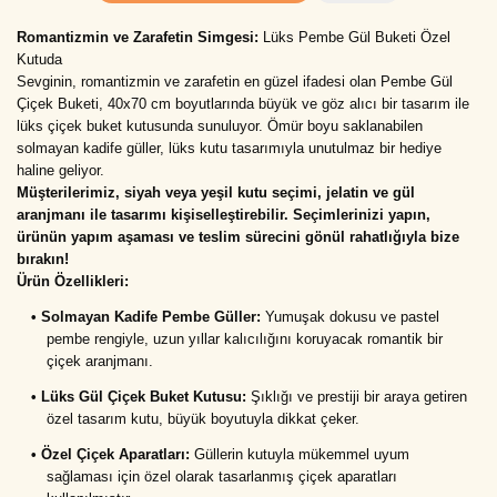
Romantizmin ve Zarafetin Simgesi: 
Lüks Pembe Gül Buketi Özel 
Kutuda
Sevginin, romantizmin ve zarafetin en güzel ifadesi olan Pembe Gül 
Çiçek Buketi, 40x70 cm boyutlarında büyük ve göz alıcı bir tasarım ile 
lüks çiçek buket kutusunda sunuluyor. Ömür boyu saklanabilen 
solmayan kadife güller, lüks kutu tasarımıyla unutulmaz bir hediye 
haline geliyor.
Müşterilerimiz, siyah veya yeşil kutu seçimi, jelatin ve gül 
aranjmanı ile tasarımı kişiselleştirebilir. Seçimlerinizi yapın, 
ürünün yapım aşaması ve teslim sürecini gönül rahatlığıyla bize 
bırakın!
Ürün Özellikleri:
•
Solmayan Kadife Pembe Güller: 
Yumuşak dokusu ve pastel 
pembe rengiyle, uzun yıllar kalıcılığını koruyacak romantik bir 
çiçek aranjmanı.
•
Lüks Gül Çiçek Buket Kutusu: 
Şıklığı ve prestiji bir araya getiren 
özel tasarım kutu, büyük boyutuyla dikkat çeker.
•
Özel Çiçek Aparatları: 
Güllerin kutuyla mükemmel uyum 
sağlaması için özel olarak tasarlanmış çiçek aparatları 