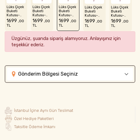
Lüks Çiçek
Lüks Çiçek
Lüks Çiçek
Lüks Çiçek
Lüks Çiçek
Buketi
Buketi
Buketi
Buketi
Buketi
Kutusu-..
Kutusu-..
Kutusu-..
Kutusu-..
Kutusu-..
1699
1699
1699
1699
1699
,00
,00
,00
,00
,00
TL
TL
TL
TL
TL
Üzgünüz, şuanda sipariş alamıyoruz. Anlayışınız için
teşekkür ederiz.
Gönderim Bölgesi Seçiniz
İstanbul İçine Aynı Gün Teslimat
Özel Hediye Paketleri
Taksitle Ödeme İmkanı