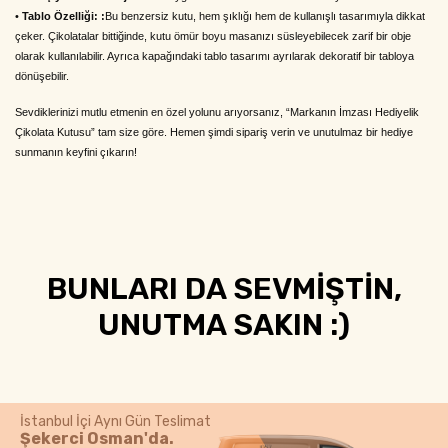
•
Tablo Özelliği: :
Bu benzersiz kutu, hem şıklığı hem de kullanışlı tasarımıyla dikkat
çeker. Çikolatalar bittiğinde, kutu ömür boyu masanızı süsleyebilecek zarif bir obje
olarak kullanılabilir. Ayrıca kapağındaki tablo tasarımı ayrılarak dekoratif bir tabloya
dönüşebilir.
Sevdiklerinizi mutlu etmenin en özel yolunu arıyorsanız, “Markanın İmzası Hediyelik
Çikolata Kutusu” tam size göre. Hemen şimdi sipariş verin ve unutulmaz bir hediye
sunmanın keyfini çıkarın!
BUNLARI DA SEVMİŞTİN,
UNUTMA SAKIN :)
İstanbul İçi Aynı Gün Teslimat
Şekerci Osman'da.