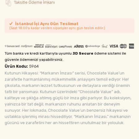
Taksitle Ödeme İmkanı
İstanbul İçi Aynı Gün Teslimat
(Saat 18:00'a kadar verilen siparişler aynı gün teslim edilir.)
Tüm banka ve kredi kartlarıyla uyumlu
3D Secure
ödeme sistemi ile
güvenle ödemenizi yapabilirsiniz.
Ürün Kodu:
5964
Kutunun Hikayesi: “Markanın İmzası” serisi, Chocolate Value’un
zarafetle harmanlanmış mükemmellik anlayışını temsil ediyor. Her
çikolata, markanın lezzet tutkusunun ve detaylara verdiği önemin
tatlı bir yansıması. Kutunun üzerindeki “Chocolate Value” adı,
kaliteye ve şıklığa atılmış güçlü bir imza gibi parlıyor. Bu koleksiyon,
yalnızca bir tat değil; markanızın ruhunu anlatan bir deneyim
sunuyor. Her lokmada, Chocolate Value’un benzersiz hikayesi ve
ustalıkla işlenmiş mirası hissediliyor. “Markanın İmzası,” markanızın
gücünü ve zarafetini her an hissettiren unutulmaz bir yolculuk.