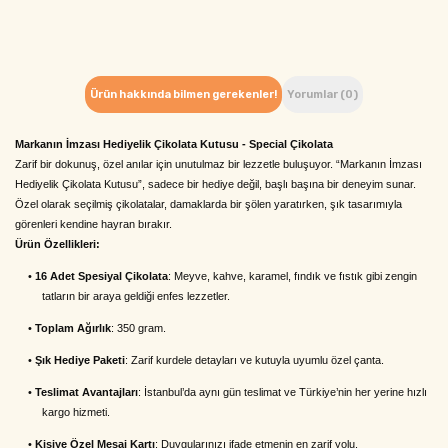
Ürün hakkında bilmen gerekenler!
Yorumlar (0)
Markanın İmzası Hediyelik Çikolata Kutusu - Special Çikolata
Zarif bir dokunuş, özel anılar için unutulmaz bir lezzetle buluşuyor. “Markanın İmzası
Hediyelik Çikolata Kutusu”, sadece bir hediye değil, başlı başına bir deneyim sunar.
Özel olarak seçilmiş çikolatalar, damaklarda bir şölen yaratırken, şık tasarımıyla
görenleri kendine hayran bırakır.
Ürün Özellikleri:
•
16 Adet Spesiyal Çikolata
: Meyve, kahve, karamel, fındık ve fıstık gibi zengin
tatların bir araya geldiği enfes lezzetler.
•
Toplam Ağırlık
: 350 gram.
•
Şık Hediye Paketi
: Zarif kurdele detayları ve kutuyla uyumlu özel çanta.
•
Teslimat Avantajları
: İstanbul’da aynı gün teslimat ve Türkiye’nin her yerine hızlı
kargo hizmeti.
•
Kişiye Özel Mesaj Kartı
: Duygularınızı ifade etmenin en zarif yolu.