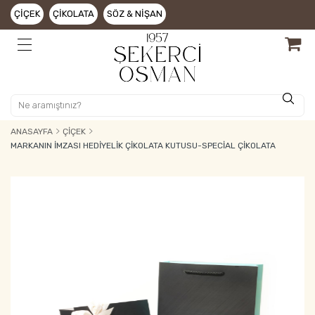
ÇIÇEK
ÇIKOLATA
SÖZ & NIŞAN
ANASAYFA
ÇIÇEK
MARKANIN İMZASI HEDIYELIK ÇIKOLATA KUTUSU-SPECIAL ÇIKOLATA