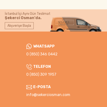
İstanbul İçi Aynı Gün Teslimat
Şekerci Osman'da.
Alışverişe Başla
WHATSAPP
0 (850) 346 0442
TELEFON
0 (850) 309 1957
E-POSTA
info@sekerciosman.com