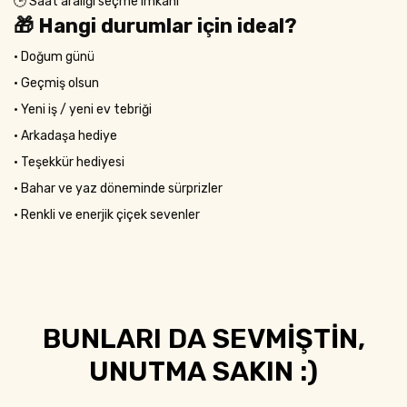
🕒 Saat aralığı seçme imkânı
🎁 Hangi durumlar için ideal?
•
Doğum günü
•
Geçmiş olsun
•
Yeni iş / yeni ev tebriği
•
Arkadaşa hediye
•
Teşekkür hediyesi
•
Bahar ve yaz döneminde sürprizler
•
Renkli ve enerjik çiçek sevenler
BUNLARI DA SEVMİŞTİN,
UNUTMA SAKIN :)