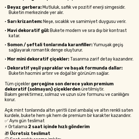
•
Beyaz gerbera:
Mutluluk, saflık ve pozitif enerji simgesidir.
Buketin merkezinde yer alır.
•
Sarı krizantem:
Neşe, sıcaklık ve samimiyet duygusu verir.
•
Mavi dekoratif gül:
Bukete modern ve sıra dışı bir kontrast
katar.
•
Somon / şeftali tonlarında karanfiller:
Yumuşak geçiş
sağlayarak romantik denge oluşturur.
•
Mor mini dekoratif çiçekler:
Tasarıma zarif detay kazandırır.
•
Dekoratif yeşil yapraklar ve başak formunda dallar:
Buketin hacmini artırır ve doğal bir görünüm sağlar.
Tüm çiçekler
gerçeğine son derece yakın premium
dekoratif (solmayan) çiçeklerden
üretilmiştir.
Bakım gerektirmez, solmaz ve uzun süre formunu ve canlılığını
korur.
Açık mint tonlarında altın şeritli özel ambalaj ve altın renkli saten
kurdele, bukete hem şık hem de premium bir karakter kazandırır.
✅ Aynı gün teslimat
⚡ Ortalama
2 saat içinde hızlı gönderim
🎁
Ücretsiz teslimat