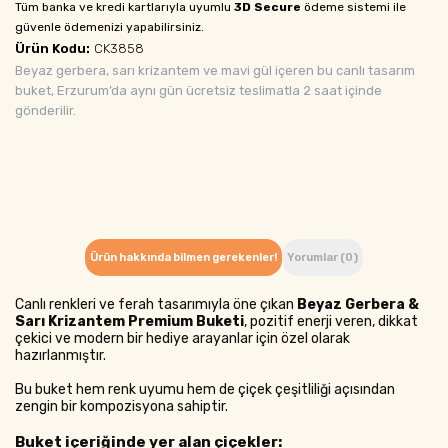
Tüm banka ve kredi kartlarıyla uyumlu
3D Secure
ödeme sistemi ile
güvenle ödemenizi yapabilirsiniz.
Ürün Kodu:
CK3858
Beyaz gerbera, sarı krizantem ve mavi gül içeren bu canlı tasarım
buket, Erzurum’da aynı gün ücretsiz teslimatla 2 saat içinde
gönderilir.
Ürün hakkında bilmen gerekenler!
Yorumlar (0)
Canlı renkleri ve ferah tasarımıyla öne çıkan
Beyaz Gerbera &
Sarı Krizantem Premium Buketi
, pozitif enerji veren, dikkat
çekici ve modern bir hediye arayanlar için özel olarak
hazırlanmıştır.
Bu buket hem renk uyumu hem de çiçek çeşitliliği açısından
zengin bir kompozisyona sahiptir.
Buket içeriğinde yer alan çiçekler: