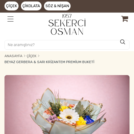
ÇIÇEK
ÇIKOLATA
SÖZ & NIŞAN
ANASAYFA
ÇIÇEK
BEYAZ GERBERA & SARI KRIZANTEM PREMIUM BUKETI