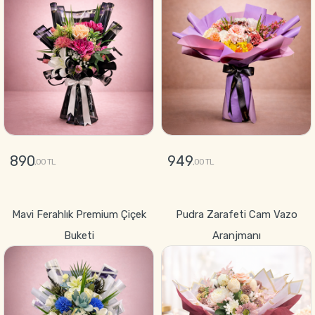
890
949
,00 TL
,00 TL
GÖNDER
GÖNDER
Mavi Ferahlık Premium Çiçek
Pudra Zarafeti Cam Vazo
Buketi
Aranjmanı