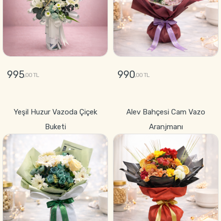
995
990
,00 TL
,00 TL
GÖNDER
GÖNDER
Yeşil Huzur Vazoda Çiçek
Alev Bahçesi Cam Vazo
Buketi
Aranjmanı