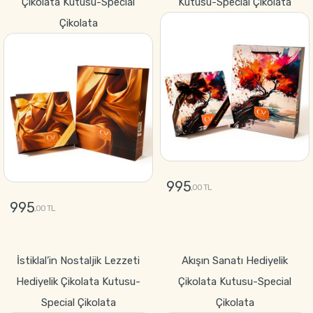
Çikolata Kutusu-Special
Kutusu-Special Çikolata
Çikolata
995
,00 TL
995
,00 TL
GÖNDER
GÖNDER
İstiklal’in Nostaljik Lezzeti
Akışın Sanatı Hediyelik
Hediyelik Çikolata Kutusu-
Çikolata Kutusu-Special
Special Çikolata
Çikolata