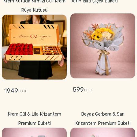
Krem Kutuda Kırmızı Gül-Krem
Altın Işıltı Çiçek Buketi
Rüya Kutusu
599
1949
,00 TL
,00 TL
GÖNDER
GÖNDER
Krem Gül & Lila Krizantem
Beyaz Gerbera & Sarı
Premium Buketi
Krizantem Premium Buketi