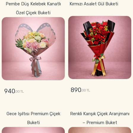
Pembe Düş Kelebek Kanatlı
Kırmızı Asalet Gül Buketi
Özel Çiçek Buketi
890
940
,00 TL
,00 TL
GÖNDER
GÖNDER
Gece Işıltısı Premium Çiçek
Renkli Karışık Çiçek Aranjmanı
Buketi
– Premium Buket