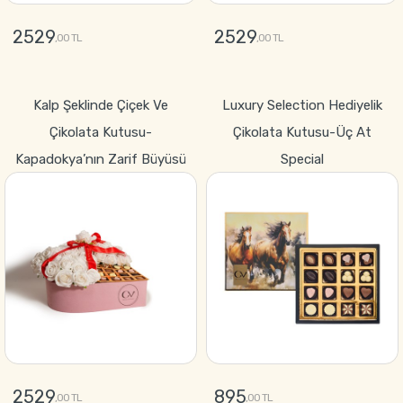
2529
2529
,00 TL
,00 TL
GÖNDER
GÖNDER
Kalp Şeklinde Çiçek Ve
Luxury Selection Hediyelik
Çikolata Kutusu-
Çikolata Kutusu-Üç At
Kapadokya’nın Zarif Büyüsü
Special
2529
895
,00 TL
,00 TL