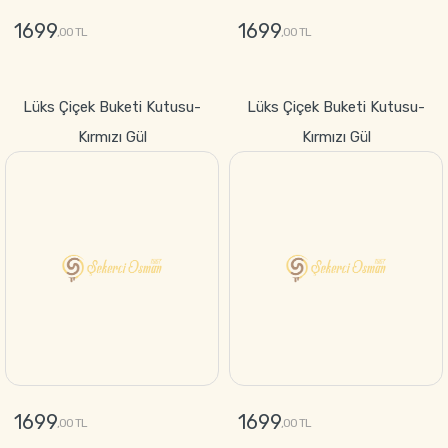
Kırmızı Gül
Kırmızı Gül
1699
1699
,00 TL
,00 TL
GÖNDER
GÖNDER
Osmanlı Çarşısı Lezzet
Saray Kapısında Lezzet
Hazinesi Hediyelik Çikolata
Hediyelik Çikolata Kutusu-
Kutusu-Special Çikolata
Special Çikolata