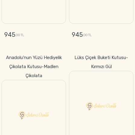
945
945
,00 TL
,00 TL
GÖNDER
GÖNDER
Anadolu’nun Yüzü Hediyelik
Lüks Çiçek Buketi Kutusu-
Çikolata Kutusu-Madlen
Kırmızı Gül
Çikolata
1699
,00 TL
945
,00 TL