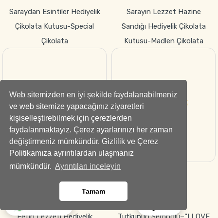
Web sitemizden en iyi şekilde faydalanabilmeniz
995
945
,00 TL
,00 TL
ve web sitemize yapacağınız ziyaretleri
kişiselleştirebilmek için çerezlerden
GÖNDER
GÖNDER
faydalanmaktayız. Çerez ayarlarınızı her zaman
Fetih Lezzeti Hediyelik
Tutkunun Sembolü–“I LOVE
değiştirmeniz mümkündür. Gizlilik ve Çerez
Çikolata Kutusu-Special
YOU” Kırmızı Gül Kutusu
Politikamıza ayrıntılardan ulaşmanız
Çikolata
mümkündür.
Ayrıntıları inceleyin
Tamam
Ara
Whatsapp