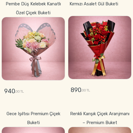
Pembe Düş Kelebek Kanatlı
Kırmızı Asalet Gül Buketi
Özel Çiçek Buketi
890
940
,00 TL
,00 TL
GÖNDER
GÖNDER
Gece Işıltısı Premium Çiçek
Renkli Karışık Çiçek Aranjmanı
Buketi
– Premium Buket