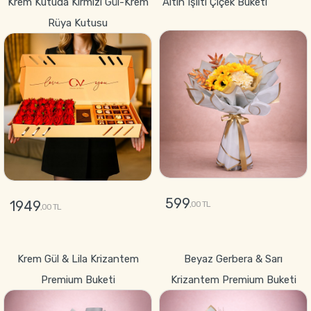
Krem Kutuda Kırmızı Gül-Krem
Altın Işıltı Çiçek Buketi
Rüya Kutusu
599
1949
,00 TL
,00 TL
GÖNDER
GÖNDER
Krem Gül & Lila Krizantem
Beyaz Gerbera & Sarı
Premium Buketi
Krizantem Premium Buketi