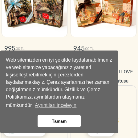
995
945
,00 TL
,00 TL
Web sitemizden en iyi şekilde faydalanabilmeniz
GÖNDER
GÖNDER
ve web sitemize yapacağınız ziyaretleri
Fetih Lezzeti Hediyelik
Tutkunun Sembolü–“I LOVE
kişiselleştirebilmek için çerezlerden
Çikolata Kutusu-Special
YOU” Kırmızı Gül Kutusu
faydalanmaktayız. Çerez ayarlarınızı her zaman
değiştirmeniz mümkündür. Gizlilik ve Çerez
Çikolata
Politikamıza ayrıntılardan ulaşmanız
mümkündür.
Ayrıntıları inceleyin
Tamam
Ara
Whatsapp