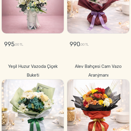
995
990
,00 TL
,00 TL
GÖNDER
GÖNDER
Yeşil Huzur Vazoda Çiçek
Alev Bahçesi Cam Vazo
Buketi
Aranjmanı