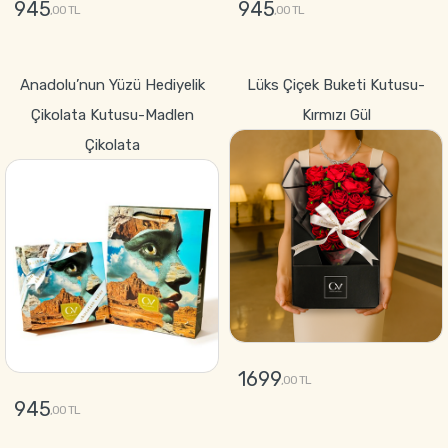
945
945
,00 TL
,00 TL
GÖNDER
GÖNDER
Anadolu’nun Yüzü Hediyelik
Lüks Çiçek Buketi Kutusu-
Çikolata Kutusu-Madlen
Kırmızı Gül
Çikolata
1699
,00 TL
945
,00 TL
GÖNDER