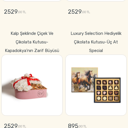
2529
2529
,00 TL
,00 TL
GÖNDER
GÖNDER
Kalp Şeklinde Çiçek Ve
Luxury Selection Hediyelik
Çikolata Kutusu-
Çikolata Kutusu-Üç At
Kapadokya’nın Zarif Büyüsü
Special
2529
895
,00 TL
,00 TL