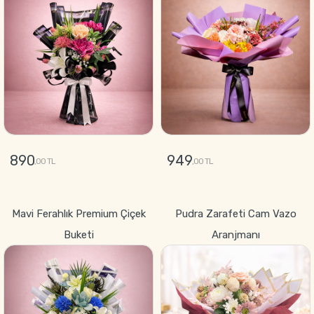
890
949
,00 TL
,00 TL
GÖNDER
GÖNDER
Mavi Ferahlık Premium Çiçek
Pudra Zarafeti Cam Vazo
Buketi
Aranjmanı