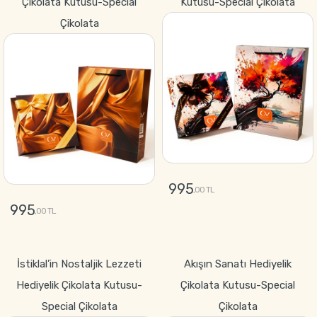
Çikolata Kutusu-Special
Kutusu-Special Çikolata
Çikolata
995
,00 TL
995
,00 TL
GÖNDER
GÖNDER
İstiklal’in Nostaljik Lezzeti
Akışın Sanatı Hediyelik
Hediyelik Çikolata Kutusu-
Çikolata Kutusu-Special
Special Çikolata
Çikolata