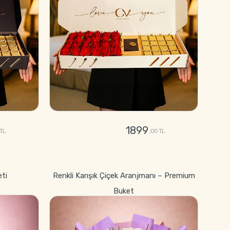
1899
 TL
,00 TL
GÖNDER
eti
Renkli Karışık Çiçek Aranjmanı – Premium
Buket