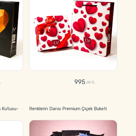
995
L
,00 TL
GÖNDER
a Kutusu-
Renklerin Dansı Premium Çiçek Buketi