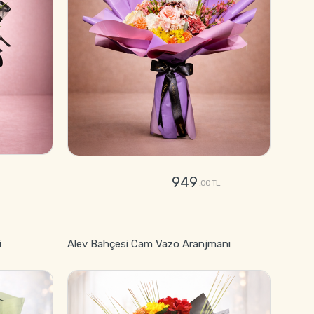
949
L
,00 TL
GÖNDER
i
Alev Bahçesi Cam Vazo Aranjmanı