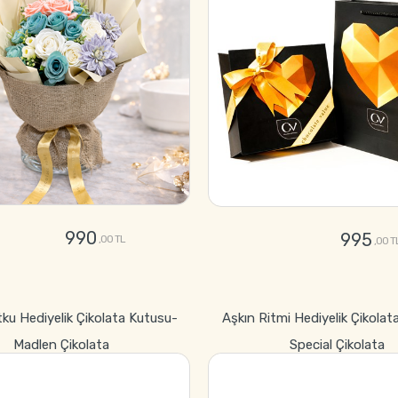
990
995
,00 TL
,00 T
GÖNDER
GÖNDER
tku Hediyelik Çikolata Kutusu-
Aşkın Ritmi Hediyelik Çikolat
Madlen Çikolata
Special Çikolata