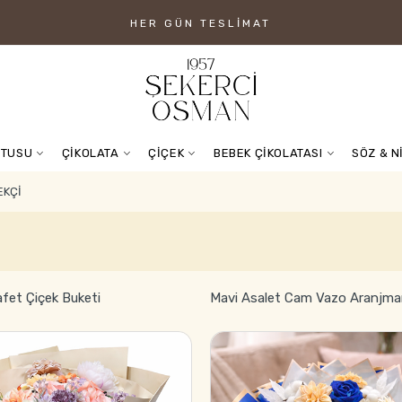
HER GÜN TESLIMAT
UTUSU
ÇİKOLATA
ÇİÇEK
BEBEK ÇİKOLATASI
SÖZ & N
EKÇI
afet Çiçek Buketi
Mavi Asalet Cam Vazo Aranjma