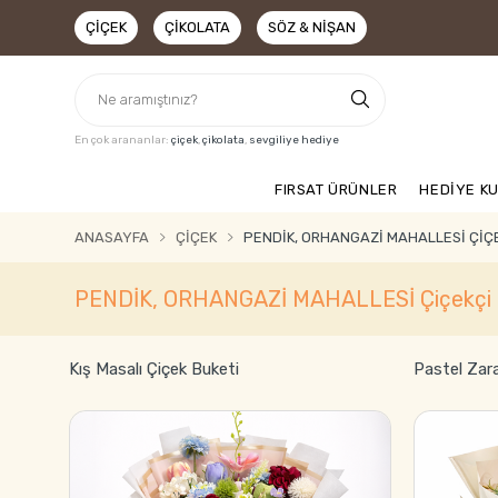
ÇIÇEK
ÇIKOLATA
SÖZ & NIŞAN
En çok arananlar:
çiçek
,
çikolata
,
sevgiliye hediye
FIRSAT ÜRÜNLER
HEDİYE K
ANASAYFA
ÇIÇEK
PENDİK, ORHANGAZİ MAHALLESİ ÇIÇ
PENDİK, ORHANGAZİ MAHALLESİ Çiçekçi
Kış Masalı Çiçek Buketi
Pastel Zar