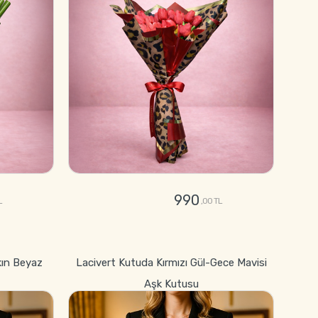
990
L
,00 TL
GÖNDER
kın Beyaz
Lacivert Kutuda Kırmızı Gül-Gece Mavisi
Aşk Kutusu