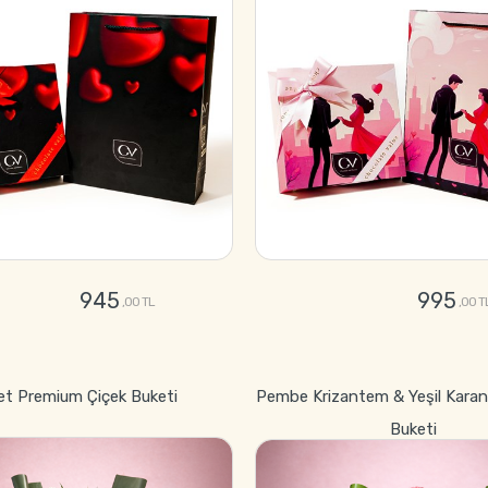
945
995
,00 TL
,00 T
GÖNDER
GÖNDER
et Premium Çiçek Buketi
Pembe Krizantem & Yeşil Karan
Buketi