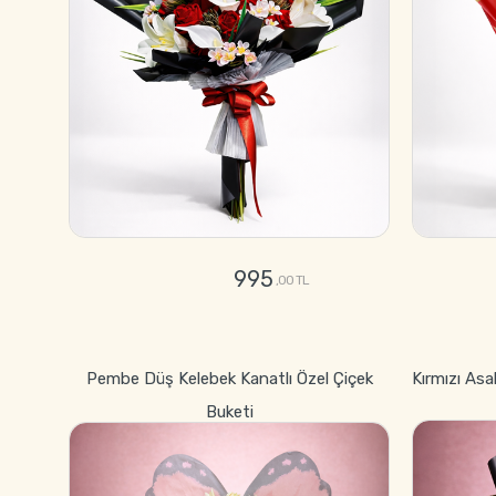
995
,00 TL
GÖNDER
Pembe Düş Kelebek Kanatlı Özel Çiçek
Kırmızı Asa
Buketi