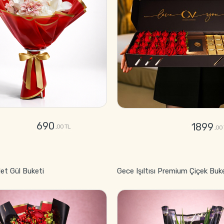
690
1899
,00 TL
,00
GÖNDER
GÖNDER
let Gül Buketi
Gece Işıltısı Premium Çiçek Buk