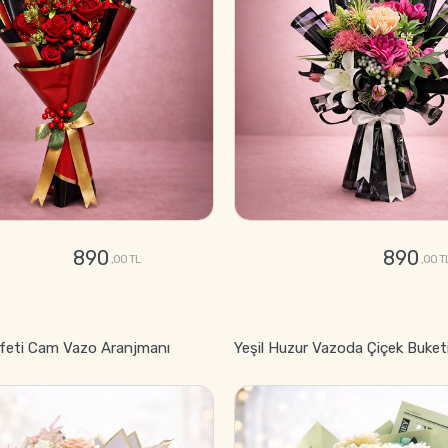
890
890
,00 TL
,00 T
GÖNDER
GÖNDER
feti Cam Vazo Aranjmanı
Yeşil Huzur Vazoda Çiçek Buket