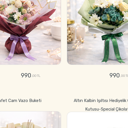
990
990
,00 TL
,00 T
GÖNDER
GÖNDER
afet Cam Vazo Buketi
Altın Kalbin Işıltısı Hediyelik
Kutusu-Special Çikola