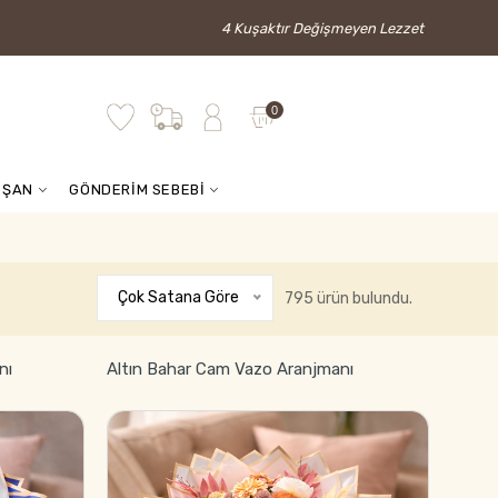
4 Kuşaktır Değişmeyen Lezzet
0
İŞAN
GÖNDERİM SEBEBİ
Çok Satana Göre
795 ürün bulundu.
nı
Altın Bahar Cam Vazo Aranjmanı