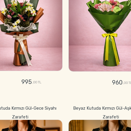
995
960
,00 TL
,00 T
GÖNDER
GÖNDER
utuda Kırmızı Gül-Gece Siyahı
Beyaz Kutuda Kırmızı Gül-Aş
Zarafeti
Zarafeti