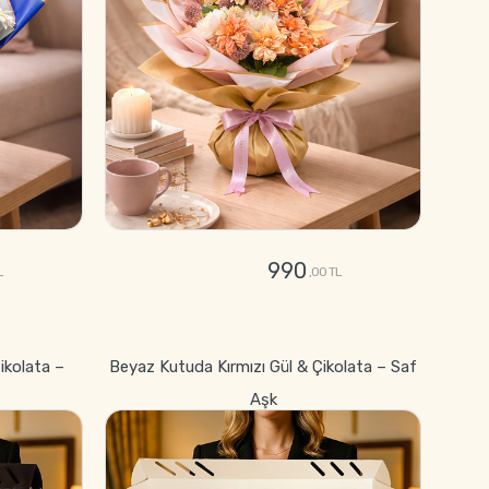
990
L
,00 TL
GÖNDER
ikolata –
Beyaz Kutuda Kırmızı Gül & Çikolata – Saf
Aşk