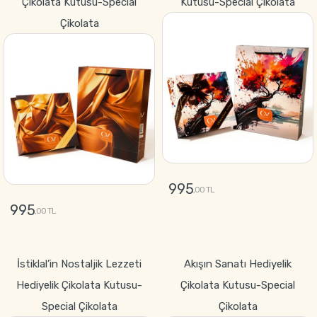
Çikolata Kutusu-Special
Kutusu-Special Çikolata
Çikolata
995
,00 TL
995
,00 TL
GÖNDER
GÖNDER
İstiklal’in Nostaljik Lezzeti
Akışın Sanatı Hediyelik
Hediyelik Çikolata Kutusu-
Çikolata Kutusu-Special
Special Çikolata
Çikolata