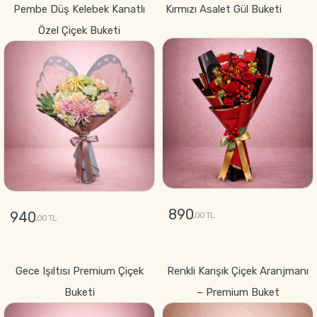
Pembe Düş Kelebek Kanatlı
Kırmızı Asalet Gül Buketi
Özel Çiçek Buketi
890
940
,00 TL
,00 TL
GÖNDER
GÖNDER
Gece Işıltısı Premium Çiçek
Renkli Karışık Çiçek Aranjmanı
Buketi
– Premium Buket