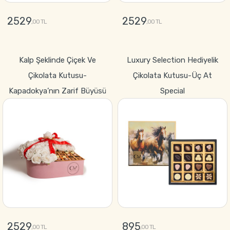
2529
2529
,00 TL
,00 TL
GÖNDER
GÖNDER
Kalp Şeklinde Çiçek Ve
Luxury Selection Hediyelik
Çikolata Kutusu-
Çikolata Kutusu-Üç At
Kapadokya’nın Zarif Büyüsü
Special
2529
895
,00 TL
,00 TL