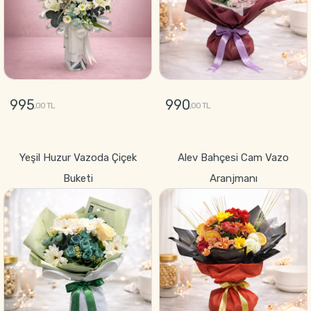
995
990
,00 TL
,00 TL
GÖNDER
GÖNDER
Yeşil Huzur Vazoda Çiçek
Alev Bahçesi Cam Vazo
Buketi
Aranjmanı