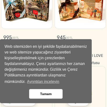
995
945
,00 TL
,00 TL
Web sitemizden en iyi şekilde faydalanabilmeniz
GÖNDER
GÖNDER
ve web sitemize yapacağınız ziyaretleri
Fetih Lezzeti Hediyelik
Tutkunun Sembolü–“I LOVE
kişiselleştirebilmek için çerezlerden
Çikolata Kutusu-Special
YOU” Kırmızı Gül Kutusu
faydalanmaktayız. Çerez ayarlarınızı her zaman
değiştirmeniz mümkündür. Gizlilik ve Çerez
Çikolata
Politikamıza ayrıntılardan ulaşmanız
mümkündür.
Ayrıntıları inceleyin
Tamam
Ara
Whatsapp