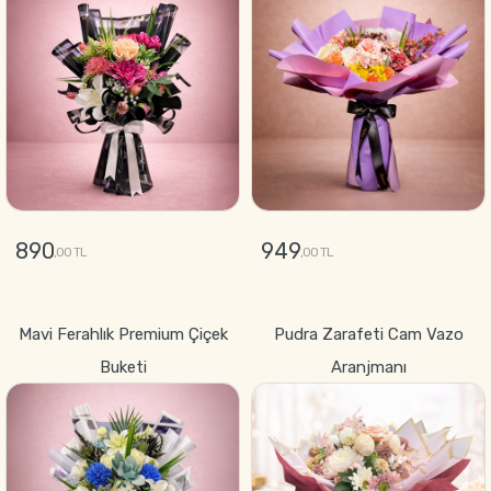
890
949
,00 TL
,00 TL
GÖNDER
GÖNDER
Mavi Ferahlık Premium Çiçek
Pudra Zarafeti Cam Vazo
Buketi
Aranjmanı