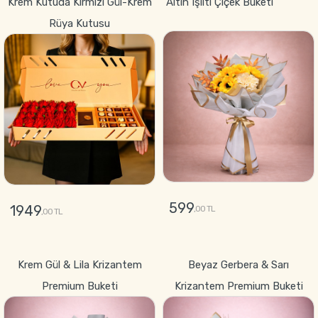
Krem Kutuda Kırmızı Gül-Krem
Altın Işıltı Çiçek Buketi
Rüya Kutusu
599
1949
,00 TL
,00 TL
GÖNDER
GÖNDER
Krem Gül & Lila Krizantem
Beyaz Gerbera & Sarı
Premium Buketi
Krizantem Premium Buketi