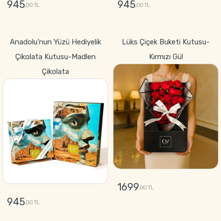
945
945
,00 TL
,00 TL
GÖNDER
GÖNDER
Anadolu’nun Yüzü Hediyelik
Lüks Çiçek Buketi Kutusu-
Çikolata Kutusu-Madlen
Kırmızı Gül
Çikolata
1699
,00 TL
945
,00 TL
GÖNDER