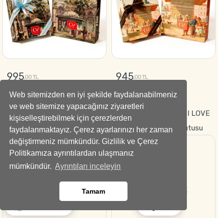
995
945
,00 TL
,00 TL
Web sitemizden en iyi şekilde faydalanabilmeniz
GÖNDER
GÖNDER
ve web sitemize yapacağınız ziyaretleri
Fetih Lezzeti Hediyelik
Tutkunun Sembolü–“I LOVE
kişiselleştirebilmek için çerezlerden
Çikolata Kutusu-Special
YOU” Kırmızı Gül Kutusu
faydalanmaktayız. Çerez ayarlarınızı her zaman
değiştirmeniz mümkündür. Gizlilik ve Çerez
Çikolata
Politikamıza ayrıntılardan ulaşmanız
mümkündür.
Ayrıntıları inceleyin
Tamam
Ara
Whatsapp