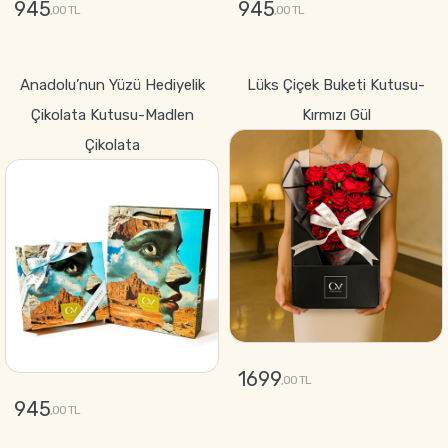
945
945
,00 TL
,00 TL
GÖNDER
GÖNDER
Anadolu’nun Yüzü Hediyelik
Lüks Çiçek Buketi Kutusu-
Çikolata Kutusu-Madlen
Kırmızı Gül
Çikolata
1699
,00 TL
945
,00 TL
GÖNDER