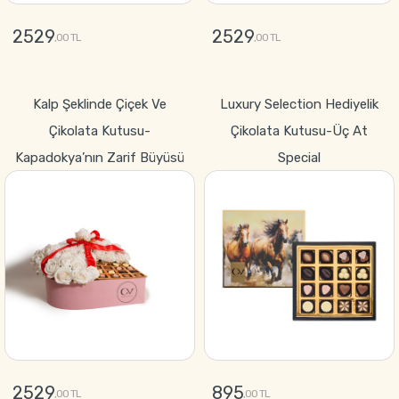
2529
2529
,00 TL
,00 TL
GÖNDER
GÖNDER
Kalp Şeklinde Çiçek Ve
Luxury Selection Hediyelik
Çikolata Kutusu-
Çikolata Kutusu-Üç At
Kapadokya’nın Zarif Büyüsü
Special
2529
895
,00 TL
,00 TL