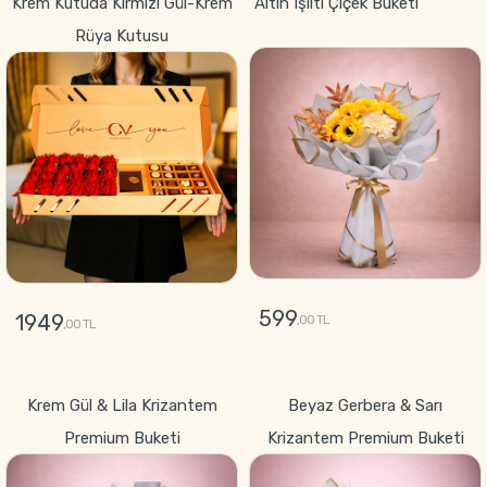
Krem Kutuda Kırmızı Gül-Krem
Altın Işıltı Çiçek Buketi
Rüya Kutusu
599
1949
,00 TL
,00 TL
GÖNDER
GÖNDER
Krem Gül & Lila Krizantem
Beyaz Gerbera & Sarı
Premium Buketi
Krizantem Premium Buketi