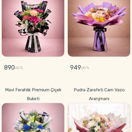
890
949
,00 TL
,00 TL
GÖNDER
GÖNDER
Mavi Ferahlık Premium Çiçek
Pudra Zarafeti Cam Vazo
Buketi
Aranjmanı