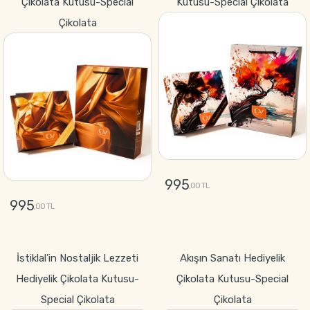
Çikolata Kutusu-Special
Kutusu-Special Çikolata
Çikolata
995
,00 TL
995
,00 TL
GÖNDER
GÖNDER
İstiklal’in Nostaljik Lezzeti
Akışın Sanatı Hediyelik
Hediyelik Çikolata Kutusu-
Çikolata Kutusu-Special
Special Çikolata
Çikolata