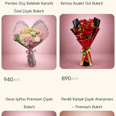
Pembe Düş Kelebek Kanatlı
Kırmızı Asalet Gül Buketi
Özel Çiçek Buketi
890
940
,00 TL
,00 TL
GÖNDER
GÖNDER
Gece Işıltısı Premium Çiçek
Renkli Karışık Çiçek Aranjmanı
Buketi
– Premium Buket