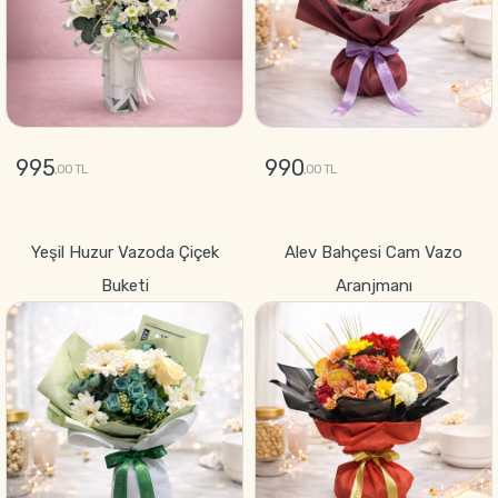
995
990
,00 TL
,00 TL
GÖNDER
GÖNDER
Yeşil Huzur Vazoda Çiçek
Alev Bahçesi Cam Vazo
Buketi
Aranjmanı