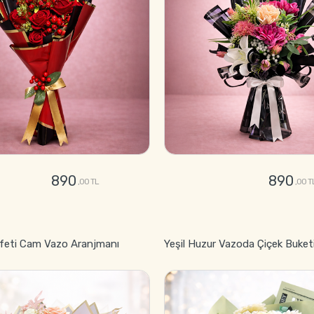
890
890
,00 TL
,00 T
GÖNDER
GÖNDER
feti Cam Vazo Aranjmanı
Yeşil Huzur Vazoda Çiçek Buket