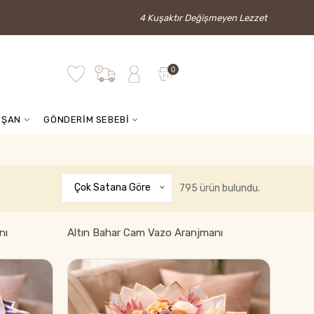
4 Kuşaktır Değişmeyen Lezzet
0
İŞAN
GÖNDERİM SEBEBİ
Çok Satana Göre
795 ürün bulundu.
nı
Altın Bahar Cam Vazo Aranjmanı