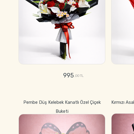
995
,00 TL
GÖNDER
Pembe Düş Kelebek Kanatlı Özel Çiçek
Kırmızı Asa
Buketi