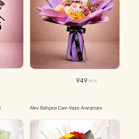
949
L
,00 TL
GÖNDER
i
Alev Bahçesi Cam Vazo Aranjmanı