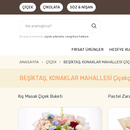
ÇIÇEK
ÇIKOLATA
SÖZ & NIŞAN
En çok arananlar:
çiçek
,
çikolata
,
sevgiliye hediye
FIRSAT ÜRÜNLER
HEDİYE K
ANASAYFA
ÇIÇEK
BEŞİKTAŞ, KONAKLAR MAHALLESİ ÇIÇ
BEŞİKTAŞ, KONAKLAR MAHALLESİ Çiçekç
Kış Masalı Çiçek Buketi
Pastel Zar