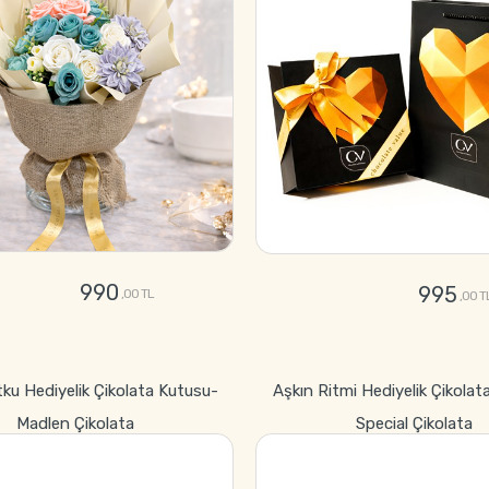
990
995
,00 TL
,00 T
GÖNDER
GÖNDER
tku Hediyelik Çikolata Kutusu-
Aşkın Ritmi Hediyelik Çikolat
Madlen Çikolata
Special Çikolata