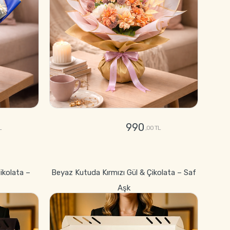
990
L
,00 TL
GÖNDER
ikolata –
Beyaz Kutuda Kırmızı Gül & Çikolata – Saf
Aşk