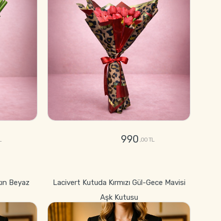
990
L
,00 TL
GÖNDER
kın Beyaz
Lacivert Kutuda Kırmızı Gül-Gece Mavisi
Aşk Kutusu