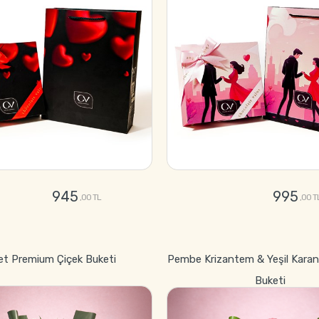
945
995
,00 TL
,00 T
GÖNDER
GÖNDER
et Premium Çiçek Buketi
Pembe Krizantem & Yeşil Karan
Buketi