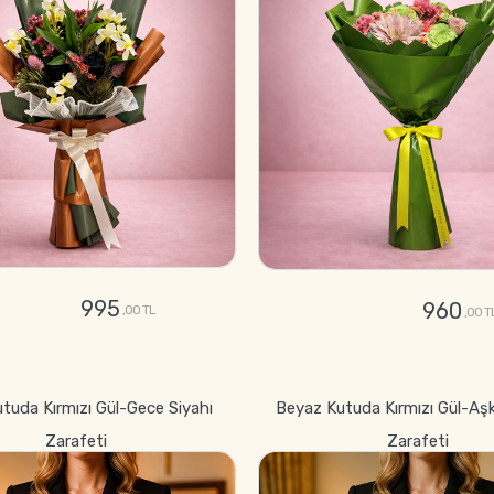
995
960
,00 TL
,00 T
GÖNDER
GÖNDER
utuda Kırmızı Gül-Gece Siyahı
Beyaz Kutuda Kırmızı Gül-Aş
Zarafeti
Zarafeti