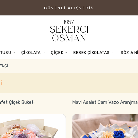
GÜVENLI ALIŞVERIŞ
UTUSU
ÇİKOLATA
ÇİÇEK
BEBEK ÇİKOLATASI
SÖZ & N
EKÇI
i
afet Çiçek Buketi
Mavi Asalet Cam Vazo Aranjma