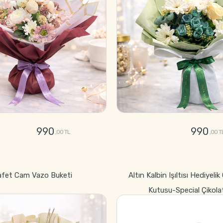
990
990
,00 TL
,00 T
GÖNDER
GÖNDER
afet Cam Vazo Buketi
Altın Kalbin Işıltısı Hediyelik
Kutusu-Special Çikola