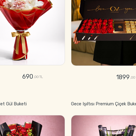
690
1899
,00 TL
,00
GÖNDER
GÖNDER
let Gül Buketi
Gece Işıltısı Premium Çiçek Buk