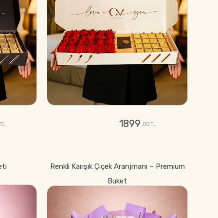
1899
 TL
,00 TL
GÖNDER
eti
Renkli Karışık Çiçek Aranjmanı – Premium
Buket