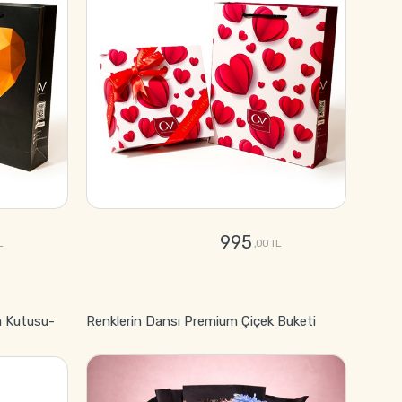
995
L
,00 TL
GÖNDER
a Kutusu-
Renklerin Dansı Premium Çiçek Buketi