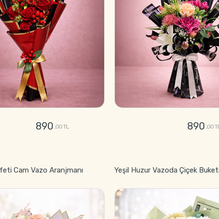
890
890
,00 TL
,00 T
GÖNDER
GÖNDER
feti Cam Vazo Aranjmanı
Yeşil Huzur Vazoda Çiçek Buket