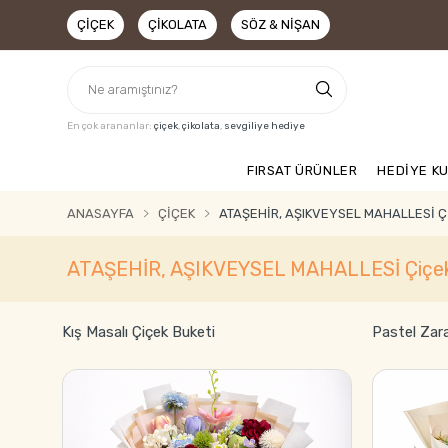
ÇIÇEK
ÇIKOLATA
SÖZ & NIŞAN
En çok arananlar:
çiçek
,
çikolata
,
sevgiliye hediye
FIRSAT ÜRÜNLER
HEDİYE K
ANASAYFA
ÇIÇEK
ATAŞEHİR, AŞIKVEYSEL MAHALLESİ Ç
ATAŞEHİR, AŞIKVEYSEL MAHALLESİ Çiçek
Kış Masalı Çiçek Buketi
Pastel Zar