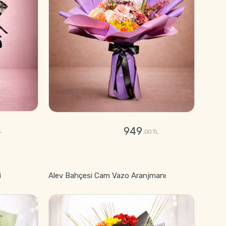
949
L
,00 TL
GÖNDER
i
Alev Bahçesi Cam Vazo Aranjmanı