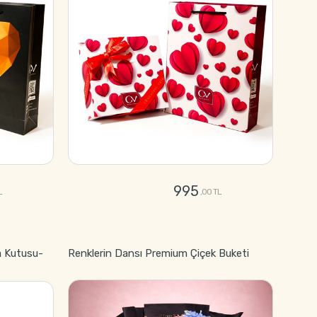
995
L
,00 TL
GÖNDER
a Kutusu-
Renklerin Dansı Premium Çiçek Buketi