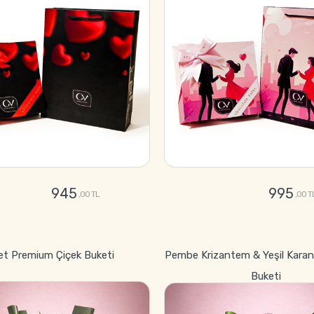
945
995
,00 TL
,00 T
GÖNDER
GÖNDER
et Premium Çiçek Buketi
Pembe Krizantem & Yeşil Karan
Buketi