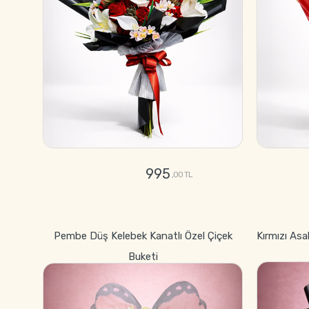
995
,00 TL
GÖNDER
Pembe Düş Kelebek Kanatlı Özel Çiçek
Kırmızı Asa
Buketi