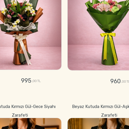
995
960
,00 TL
,00 T
GÖNDER
GÖNDER
utuda Kırmızı Gül-Gece Siyahı
Beyaz Kutuda Kırmızı Gül-Aş
Zarafeti
Zarafeti