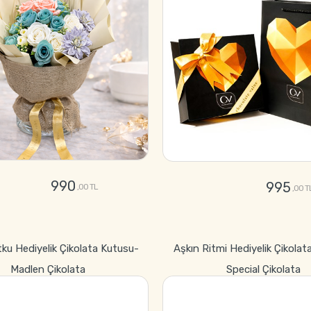
990
995
,00 TL
,00 T
GÖNDER
GÖNDER
tku Hediyelik Çikolata Kutusu-
Aşkın Ritmi Hediyelik Çikolat
Madlen Çikolata
Special Çikolata