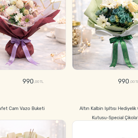
990
990
,00 TL
,00 T
GÖNDER
GÖNDER
afet Cam Vazo Buketi
Altın Kalbin Işıltısı Hediyelik
Kutusu-Special Çikola