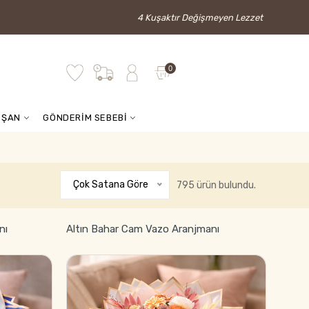
4 Kuşaktır Değişmeyen Lezzet
0
İŞAN
GÖNDERİM SEBEBİ
Çok Satana Göre
795 ürün bulundu.
nı
Altın Bahar Cam Vazo Aranjmanı