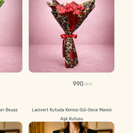
990
L
,00 TL
GÖNDER
kın Beyaz
Lacivert Kutuda Kırmızı Gül-Gece Mavisi
Aşk Kutusu