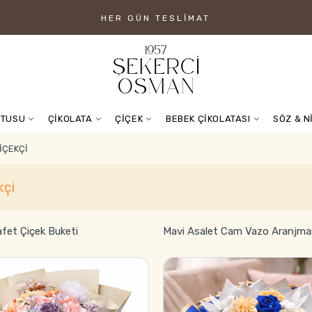
HER GÜN TESLIMAT
UTUSU
ÇİKOLATA
ÇİÇEK
BEBEK ÇİKOLATASI
SÖZ & N
IÇEKÇI
çi
afet Çiçek Buketi
Mavi Asalet Cam Vazo Aranjma