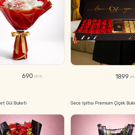
690
1899
,00 TL
,00
GÖNDER
GÖNDER
let Gül Buketi
Gece Işıltısı Premium Çiçek Buk