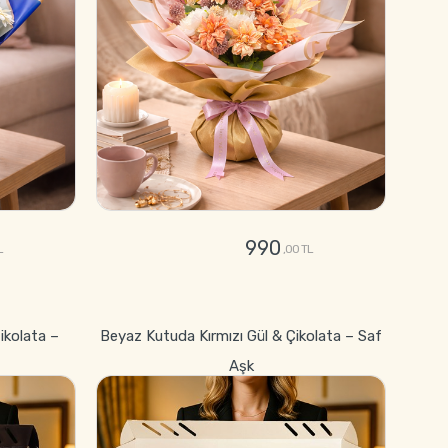
990
L
,00 TL
GÖNDER
ikolata –
Beyaz Kutuda Kırmızı Gül & Çikolata – Saf
Aşk