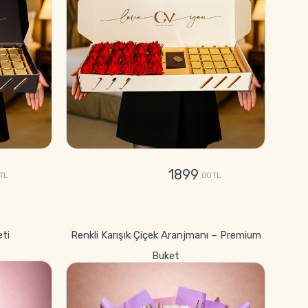
1899
 TL
,00 TL
GÖNDER
eti
Renkli Karışık Çiçek Aranjmanı – Premium
Buket