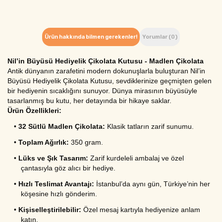
Ürün hakkında bilmen gerekenler!
Yorumlar (0)
Nil’in Büyüsü Hediyelik Çikolata Kutusu - Madlen Çikolata
Antik dünyanın zarafetini modern dokunuşlarla buluşturan Nil’in
Büyüsü Hediyelik Çikolata Kutusu, sevdiklerinize geçmişten gelen
bir hediyenin sıcaklığını sunuyor. Dünya mirasının büyüsüyle
tasarlanmış bu kutu, her detayında bir hikaye saklar.
Ürün Özellikleri:
•
32 Sütlü Madlen Çikolata:
Klasik tatların zarif sunumu.
•
Toplam Ağırlık:
350 gram.
•
Lüks ve Şık Tasarım:
Zarif kurdeleli ambalaj ve özel
çantasıyla göz alıcı bir hediye.
•
Hızlı Teslimat Avantajı:
İstanbul’da aynı gün, Türkiye’nin her
köşesine hızlı gönderim.
•
Kişiselleştirilebilir:
Özel mesaj kartıyla hediyenize anlam
katın.