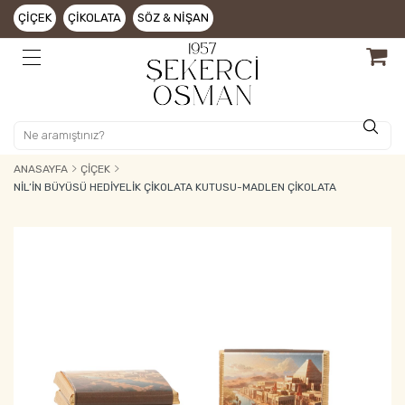
ÇIÇEK
ÇIKOLATA
SÖZ & NIŞAN
ANASAYFA
ÇIÇEK
NIL’IN BÜYÜSÜ HEDIYELIK ÇIKOLATA KUTUSU-MADLEN ÇIKOLATA