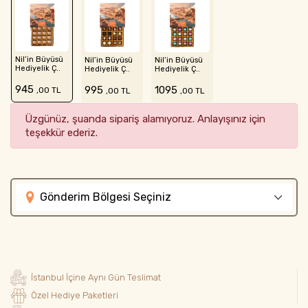
Nil’in Büyüsü
Nil’in Büyüsü
Nil’in Büyüsü
Hediyelik Ç..
Hediyelik Ç..
Hediyelik Ç..
945
995
1095
,00 TL
,00 TL
,00 TL
Üzgünüz, şuanda sipariş alamıyoruz. Anlayışınız için
teşekkür ederiz.
Gönderim Bölgesi Seçiniz
İstanbul İçine Aynı Gün Teslimat
Özel Hediye Paketleri