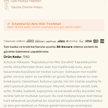
Özel Hediye Paketleri
Taksitle Ödeme İmkanı
İstanbul İçi Aynı Gün Teslimat
(Saat 18:00'a kadar verilen siparişler aynı gün teslim edilir.)
Tüm banka ve kredi kartlarıyla uyumlu
3D Secure
ödeme sistemi ile
güvenle ödemenizi yapabilirsiniz.
Ürün Kodu:
7282
Kutunun Hikayesi: “Kapadokya’nın Mor Zarafeti” Kapadokya’nın
mistik atmosferinden ilham alan mor kadife kalp kutu, eşsiz
tasarımıyla büyüleyici bir hediye sunuyor. Solmayan mor kadife
güller, sonsuz aşkın ve zarafetin en güzel ifadesi olarak bu özel
koleksiyonu tamamlıyor. Kutunun içinde, her biri özenle seçilmiş 16
adet spesiyal çikolata bulunuyor. Meyveli, Hindistan cevizli, ballı,
sütlü, fındıklı, bademli, kapüçinolu ve karamelli enfes lezzetler, her
ısırıkta tatlı bir mutluluk sunuyor. Bu özel hediyeyi kişiye özel mesaj
kartı ekleyerek unutulmaz bir sürprize dönüştürebilirsiniz! İstanbul
içi aynı gün teslimat ve Türkiye geneli hızlı kargo avantajıyla,