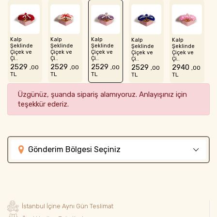
Kalp
Kalp
Kalp
Kalp
Kalp
Şeklinde
Şeklinde
Şeklinde
Şeklinde
Şeklinde
Çiçek ve
Çiçek ve
Çiçek ve
Çiçek ve
Çiçek ve
Çi..
Çi..
Çi..
Çi..
Çi..
2529
2529
2529
2529
2940
,00
,00
,00
,00
,00
TL
TL
TL
TL
TL
Üzgünüz, şuanda sipariş alamıyoruz. Anlayışınız için
teşekkür ederiz.
Gönderim Bölgesi Seçiniz
İstanbul İçine Aynı Gün Teslimat