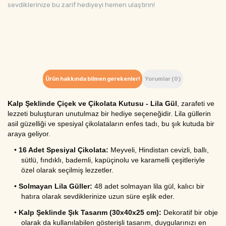
sevdiklerinize bu zarif hediyeyi hemen ulaştırın!
Ürün hakkında bilmen gerekenler!
Yorumlar (0)
Kalp Şeklinde Çiçek ve Çikolata Kutusu - Lila Gül
, zarafeti ve 
lezzeti buluşturan unutulmaz bir hediye seçeneğidir. Lila güllerin 
asil güzelliği ve spesiyal çikolataların enfes tadı, bu şık kutuda bir 
araya geliyor.
•
16 Adet Spesiyal Çikolata:
 Meyveli, Hindistan cevizli, ballı, 
sütlü, fındıklı, bademli, kapüçinolu ve karamelli çeşitleriyle 
özel olarak seçilmiş lezzetler.
•
Solmayan Lila Güller:
 48 adet solmayan lila gül, kalıcı bir 
hatıra olarak sevdiklerinize uzun süre eşlik eder.
•
Kalp Şeklinde Şık Tasarım (30x40x25 cm):
 Dekoratif bir obje 
olarak da kullanılabilen gösterişli tasarım, duygularınızı en 