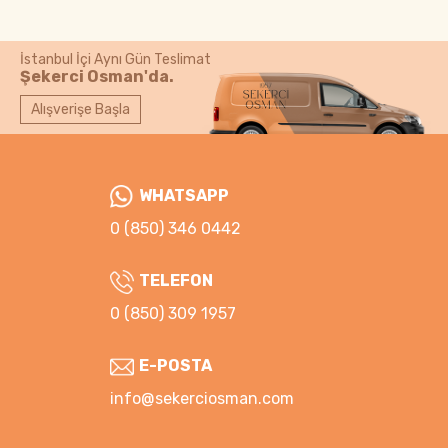
İstanbul İçi Aynı Gün Teslimat
Şekerci Osman'da.
Alışverişe Başla
WHATSAPP
0 (850) 346 0442
TELEFON
0 (850) 309 1957
E-POSTA
info@sekerciosman.com